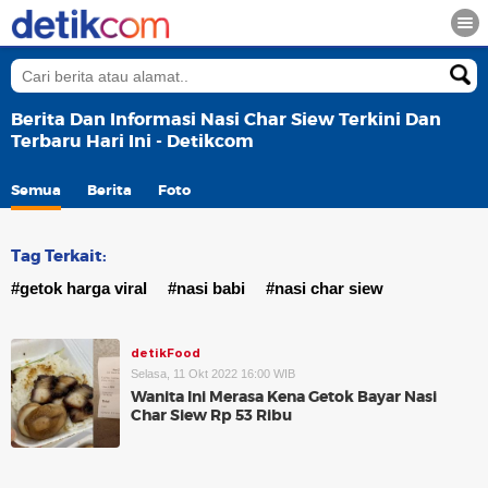
Berita Dan Informasi Nasi Char Siew Terkini Dan
Terbaru Hari Ini - Detikcom
Semua
Berita
Foto
Tag Terkait:
#getok harga viral
#nasi babi
#nasi char siew
detikFood
Selasa, 11 Okt 2022 16:00 WIB
Wanita Ini Merasa Kena Getok Bayar Nasi
Char Siew Rp 53 Ribu