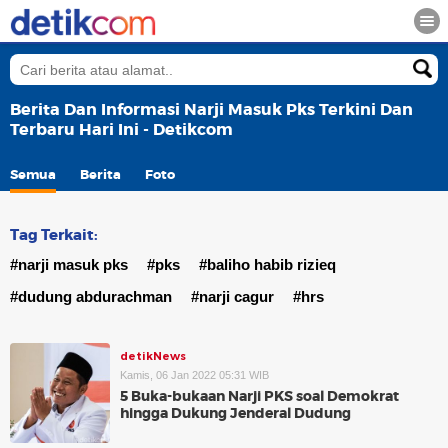
Berita Dan Informasi Narji Masuk Pks Terkini Dan
Terbaru Hari Ini - Detikcom
Semua
Berita
Foto
Tag Terkait:
#narji masuk pks
#pks
#baliho habib rizieq
#dudung abdurachman
#narji cagur
#hrs
detikNews
Kamis, 06 Jan 2022 05:31 WIB
5 Buka-bukaan Narji PKS soal Demokrat
hingga Dukung Jenderal Dudung