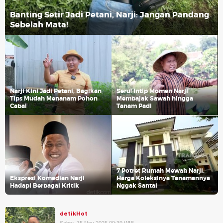
Banting Setir Jadi Petani, Narji: Jangan Pandang
Sebelah Mata!
Narji Kini Jadi Petani, Bagikan
Seru! Intip Momen Narji
Tips Mudah Menanam Pohon
Membajak Sawah hingga
Cabai
Tanam Padi
7 Potret Rumah Mewah Narji,
Ekspresi Komedian Narji
Harga Koleksinya Tanamannya
Hadapi Berbagai Kritik
Nggak Santai
detikHot