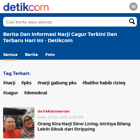
Berita Dan Informasi Narji Cagur Terkini Dan
Terbaru Hari Ini - Detikcom
Semua
Berita
Foto
Tag Terkait:
#narji
#pks
#narji gabung pks
#baliho habib rizieq
#cagur
#demokrat
detikKalimantan
Senin, 17 Nov 2025 11:38 WIB
Orang Kira Narji Slow Living, Istrinya Bilang
Lebih Sibuk dari Stripping