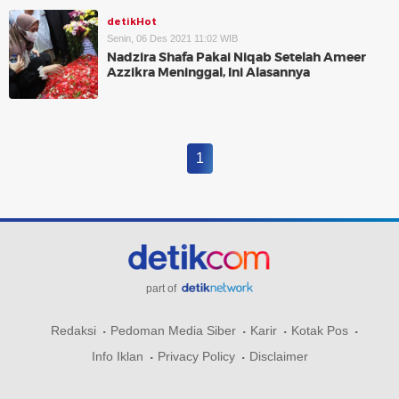
detikHot
Senin, 06 Des 2021 11:02 WIB
Nadzira Shafa Pakai Niqab Setelah Ameer
Azzikra Meninggal, Ini Alasannya
1
part of
Redaksi
Pedoman Media Siber
Karir
Kotak Pos
Info Iklan
Privacy Policy
Disclaimer