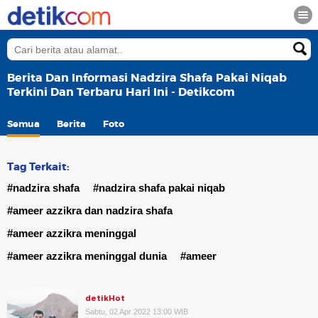
Berita Dan Informasi Nadzira Shafa Pakai Niqab
Terkini Dan Terbaru Hari Ini - Detikcom
Semua
Berita
Foto
Tag Terkait:
#nadzira shafa
#nadzira shafa pakai niqab
#ameer azzikra dan nadzira shafa
#ameer azzikra meninggal
#ameer azzikra meninggal dunia
#ameer
detikHot
Sabtu, 02 Apr 2022 13:00 WIB