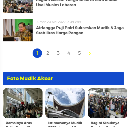
Usai Musim Lebaran
Jumat, 20 Mei 2022 13:09 WIB
Airlangga Puji Polri Sukseskan Mudik & Jaga
Stabilitas Harga Pangan
1
2
3
4
5
Foto Mudik Akbar
Ramainya Arus
Istimewanya Mudik
Begini Sibuknya