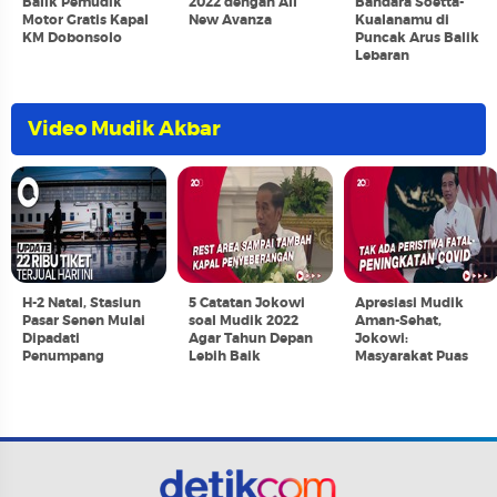
Balik Pemudik
2022 dengan All
Bandara Soetta-
Motor Gratis Kapal
New Avanza
Kualanamu di
KM Dobonsolo
Puncak Arus Balik
Lebaran
Video Mudik Akbar
H-2 Natal, Stasiun
5 Catatan Jokowi
Apresiasi Mudik
Pasar Senen Mulai
soal Mudik 2022
Aman-Sehat,
Dipadati
Agar Tahun Depan
Jokowi:
Penumpang
Lebih Baik
Masyarakat Puas