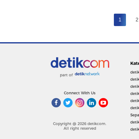
1
2
Kat
deti
part of
deti
deti
Connect With Us
deti
deti
deti
Sepa
deti
Copyright @ 2026 detikcom.
All right reserved
deti