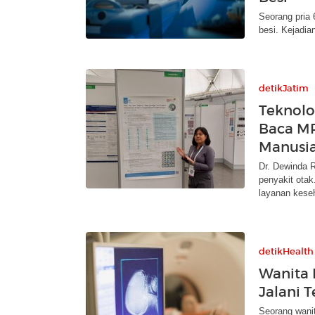
Seorang pria 
besi. Kejadia
detikJatim
Teknolo
Baca MR
Manusi
Dr. Dewinda 
penyakit otak
layanan kese
detikHealth
Wanita 
Jalani 
Seorang wani