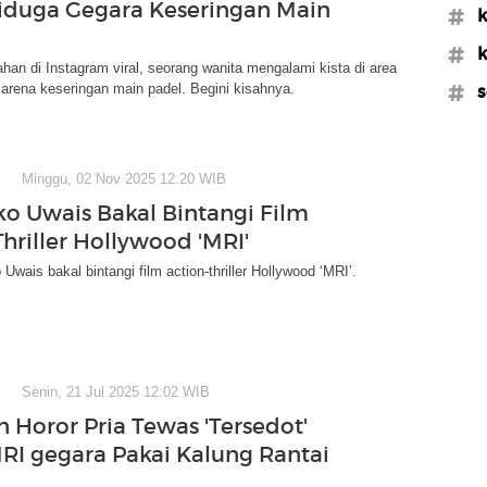
iduga Gegara Keseringan Main
#k
#k
an di Instagram viral, seorang wanita mengalami kista di area
arena keseringan main padel. Begini kisahnya.
#s
Minggu, 02 Nov 2025 12:20 WIB
Iko Uwais Bakal Bintangi Film
hriller Hollywood 'MRI'
 Uwais bakal bintangi film action-thriller Hollywood ‘MRI’.
Senin, 21 Jul 2025 12:02 WIB
n Horor Pria Tewas 'Tersedot'
RI gegara Pakai Kalung Rantai