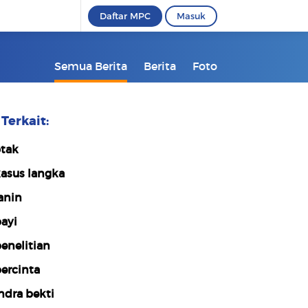
Daftar MPC
Masuk
Semua Berita
Berita
Foto
Terkait:
tak
asus langka
anin
ayi
enelitian
ercinta
ndra bekti