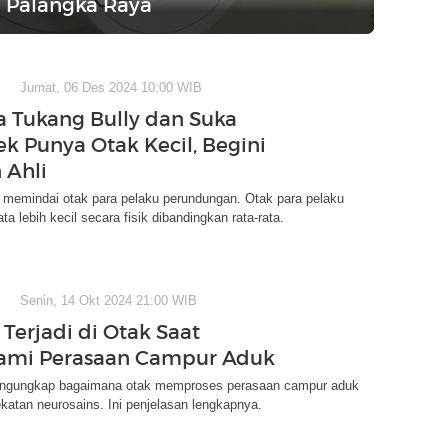
m Palangka Raya
Jumat, 06 Des 2024 10:00 WIB
a Tukang Bully dan Suka
k Punya Otak Kecil, Begini
 Ahli
f memindai otak para pelaku perundungan. Otak para pelaku
ata lebih kecil secara fisik dibandingkan rata-rata.
Senin, 14 Okt 2024 21:00 WIB
 Terjadi di Otak Saat
ami Perasaan Campur Aduk
engungkap bagaimana otak memproses perasaan campur aduk
atan neurosains. Ini penjelasan lengkapnya.