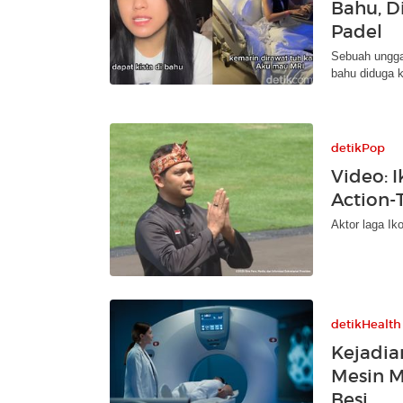
Bahu, D
Padel
Sebuah unggah
bahu diduga k
detikPop
Video: 
Action-T
Aktor laga Iko
detikHealth
Kejadia
Mesin M
Besi