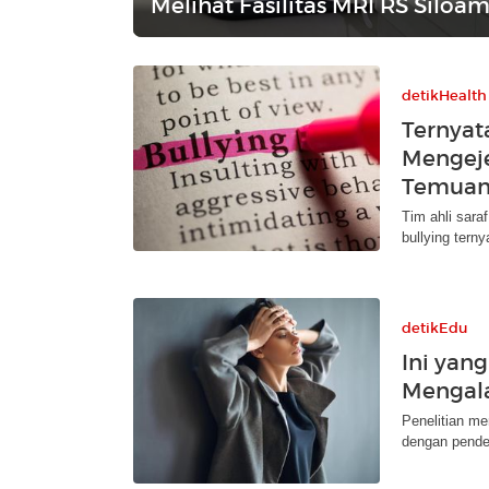
Melihat Fasilitas MRI RS Siloa
detikHealth
Ternyat
Mengeje
Temuan
Tim ahli sara
bullying terny
detikEdu
Ini yang
Mengal
Penelitian m
dengan pendek