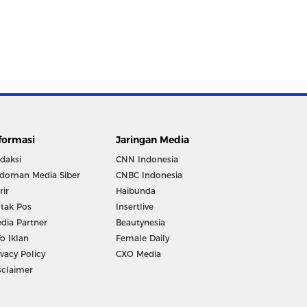
formasi
Jaringan Media
daksi
CNN Indonesia
doman Media Siber
CNBC Indonesia
rir
Haibunda
tak Pos
Insertlive
dia Partner
Beautynesia
fo Iklan
Female Daily
ivacy Policy
CXO Media
sclaimer