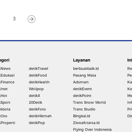
3
egori
Layanan
In
kNews
detikTravel
berbuatbaik.id
Re
kEdukasi
detikFood
Pasang Mata
Pe
kFinance
detikHealth
Adsmart
Ka
kInet
Wolipop
detikEvent
Ko
kHot
detikX
detikPoint
Me
kSport
20Detik
Trans Snow World
In
kbola
detikFoto
Trans Studio
Pr
kOto
detikHikmah
Bingkai.id
Di
kProperti
detikPop
Ziswafctarsa.id
Flying Over Indonesia