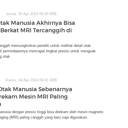
Jumat, 05 Apr 2024 05:00 WIB
Otak Manusia Akhirnya Bisa
t Berkat MRI Tercanggih di
anggih memungkinkan peneliti untuk melihat detail otak
il pemindaiannya mencapai tingkat presisi untuk menguak
g otak.
Kamis, 04 Apr 2024 09:41 WIB
Otak Manusia Sebenarnya
rekam Mesin MRI Paling
h
nusia dengan presisi tinggi bisa direkam oleh mesin magnetic
ging (MRI) paling canggih yang baru saja digunakan.