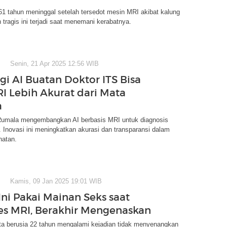
61 tahun meninggal setelah tersedot mesin MRI akibat kalung
n tragis ini terjadi saat menemani kerabatnya.
Senin, 21 Apr 2025 12:56 WIB
gi AI Buatan Doktor ITS Bisa
I Lebih Akurat dari Mata
a
Rumala mengembangkan AI berbasis MRI untuk diagnosis
. Inovasi ini meningkatkan akurasi dan transparansi dalam
hatan.
Kamis, 09 Jan 2025 19:01 WIB
Ini Pakai Mainan Seks saat
Tes MRI, Berakhir Mengenaskan
ta berusia 22 tahun mengalami kejadian tidak menyenangkan