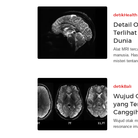
detikHealth
Detail 
Terliha
Dunia
Alat MRI terc
manusia. Has
misteri tentan
detikBali
Wujud 
yang Te
Canggi
Wujud otak ma
resonance ima