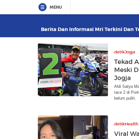
MENU
Berita Dan Informasi Mri Terkini Dan T
detikJogja
Tekad A
Meski D
Jogja
Aldi Satya M
race 2 di Port
belum pulih.
detikHealth
Viral Wa