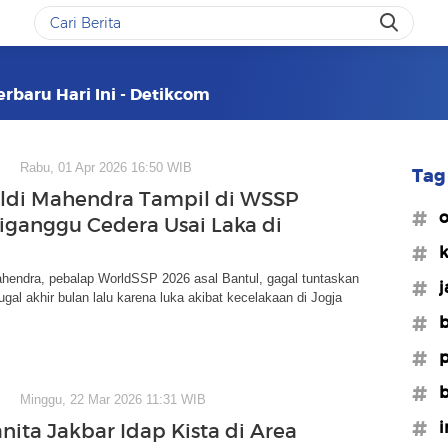
erbaru Hari Ini - Detikcom
Rabu, 01 Apr 2026 16:50 WIB
Tag 
ldi Mahendra Tampil di WSSP
#o
iganggu Cedera Usai Laka di
#k
ahendra, pebalap WorldSSP 2026 asal Bantul, gagal tuntaskan
#j
ugal akhir bulan lalu karena luka akibat kecelakaan di Jogja
#b
#p
#b
Minggu, 22 Mar 2026 11:31 WIB
#i
nita Jakbar Idap Kista di Area