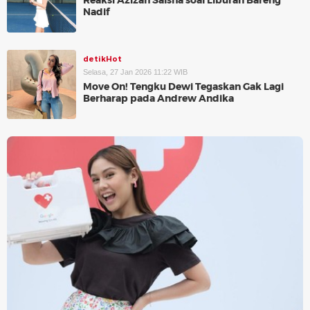
Reaksi Azizah Salsha soal Liburan Bareng
Nadif
detikHot
Selasa, 27 Jan 2026 11:22 WIB
Move On! Tengku Dewi Tegaskan Gak Lagi
Berharap pada Andrew Andika