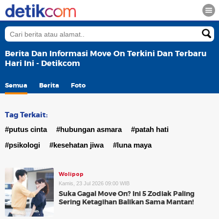
Berita Dan Informasi Move On Terkini Dan Terbaru
Hari Ini - Detikcom
Semua
Berita
Foto
Tag Terkait:
#putus cinta
#hubungan asmara
#patah hati
#psikologi
#kesehatan jiwa
#luna maya
Wolipop
Kamis, 23 Jul 2026 09:00 WIB
Suka Gagal Move On? Ini 5 Zodiak Paling
Sering Ketagihan Balikan Sama Mantan!