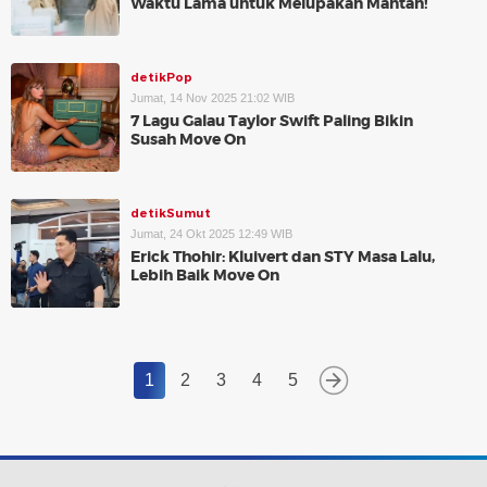
Waktu Lama untuk Melupakan Mantan!
detikPop
Jumat, 14 Nov 2025 21:02 WIB
7 Lagu Galau Taylor Swift Paling Bikin
Susah Move On
detikSumut
Jumat, 24 Okt 2025 12:49 WIB
Erick Thohir: Kluivert dan STY Masa Lalu,
Lebih Baik Move On
1
2
3
4
5