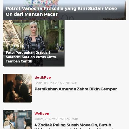
Potret Vanesha Prescilla yang Kini Sudah Move
On dari Mantan Pacar
Foto: Perubahan Drastis 9
Selebriti Setelah Putus Cinta,
Tambah Cantik
detikPop
Senin, 08 Des 2025 22:01 WIB
Pernikahan Amanda Zahra Bikin Gempar
Wolipop
Jumat, 28 Nov 2025 05:48 WIB
4 Zodiak Paling Susah Move On, Butuh