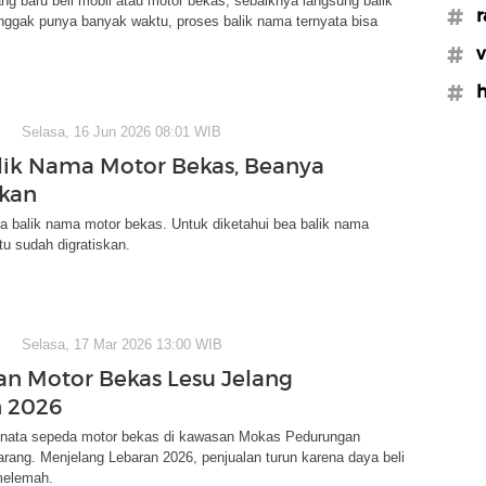
g baru beli mobil atau motor bekas, sebaiknya langsung balik
#r
nggak punya banyak waktu, proses balik nama ternyata bisa
#v
#
Selasa, 16 Jun 2026 08:01 WIB
lik Nama Motor Bekas, Beanya
skan
ara balik nama motor bekas. Untuk diketahui bea balik nama
tu sudah digratiskan.
Selasa, 17 Mar 2026 13:00 WIB
an Motor Bekas Lesu Jelang
 2026
ata sepeda motor bekas di kawasan Mokas Pedurungan
ang. Menjelang Lebaran 2026, penjualan turun karena daya beli
melemah.