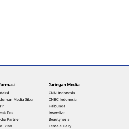
formasi
Jaringan Media
daksi
CNN Indonesia
doman Media Siber
CNBC Indonesia
rir
Haibunda
tak Pos
Insertlive
dia Partner
Beautynesia
fo Iklan
Female Daily