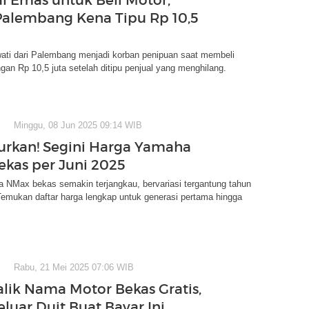
alembang Kena Tipu Rp 10,5
wati dari Palembang menjadi korban penipuan saat membeli
ngan Rp 10,5 juta setelah ditipu penjual yang menghilang.
Minggu, 08 Jun 2025 09:14 WIB
rkan! Segini Harga Yamaha
kas per Juni 2025
 NMax bekas semakin terjangkau, bervariasi tergantung tahun
Temukan daftar harga lengkap untuk generasi pertama hingga
Rabu, 21 Mei 2025 07:06 WIB
alik Nama Motor Bekas Gratis,
luar Duit Buat Bayar Ini