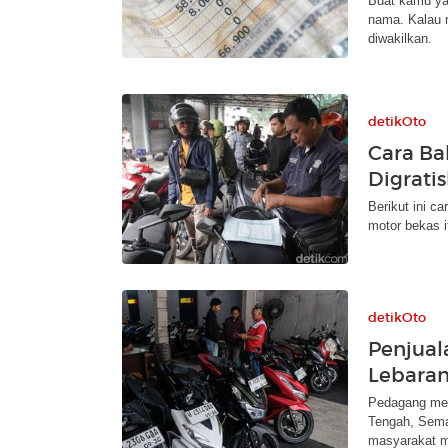
Buat kamu yan
nama. Kalau 
diwakilkan.
detikOto
Cara Ba
Digrati
Berikut ini c
motor bekas i
detikOto
Penjual
Lebaran
Pedagang men
Tengah, Semar
masyarakat 