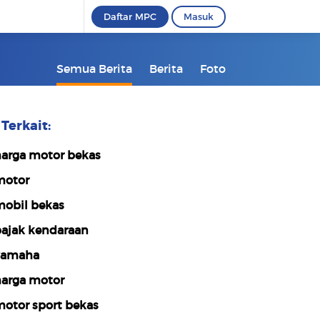
Daftar MPC
Masuk
Semua Berita
Berita
Foto
Terkait:
arga motor bekas
otor
obil bekas
ajak kendaraan
yamaha
arga motor
otor sport bekas