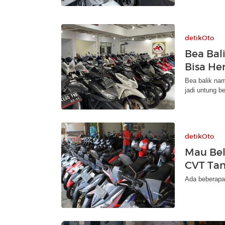
detikOto
Bea Bal
Bisa He
Bea balik na
jadi untung b
detikOto
Mau Bel
CVT Ta
Ada beberapa