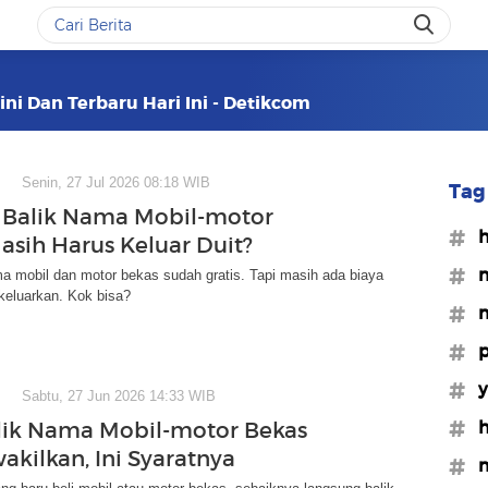
ini Dan Terbaru Hari Ini - Detikcom
Senin, 27 Jul 2026 08:18 WIB
Tag 
Balik Nama Mobil-motor
#h
asih Harus Keluar Duit?
#m
a mobil dan motor bekas sudah gratis. Tapi masih ada biaya
keluarkan. Kok bisa?
#m
#p
#
Sabtu, 27 Jun 2026 14:33 WIB
#h
lik Nama Mobil-motor Bekas
akilkan, Ini Syaratnya
#m