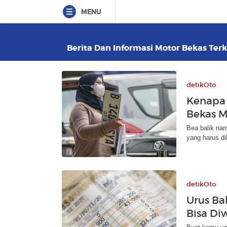
MENU
Berita Dan Informasi Motor Bekas Terk
detikOto
Kenapa 
Bekas M
Bea balik nam
yang harus di
detikOto
Urus Ba
Bisa Diw