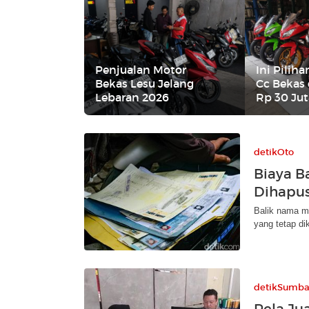
Penjualan Motor
Ini Pilih
Bekas Lesu Jelang
Cc Bekas
Lebaran 2026
Rp 30 Jut
detikOto
Biaya B
Dihapus
Balik nama mo
yang tetap di
detikSumba
Rela Ju