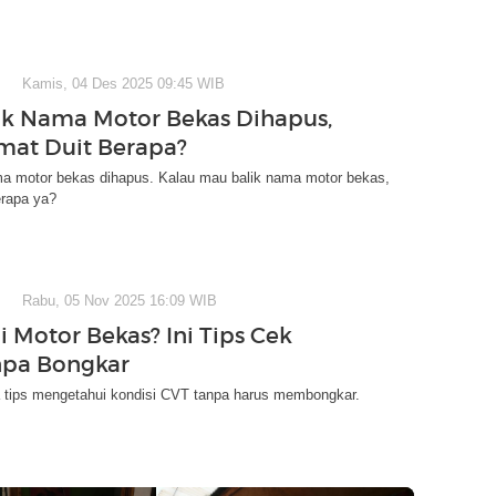
Kamis, 04 Des 2025 09:45 WIB
ik Nama Motor Bekas Dihapus,
mat Duit Berapa?
ma motor bekas dihapus. Kalau mau balik nama motor bekas,
erapa ya?
Rabu, 05 Nov 2025 16:09 WIB
i Motor Bekas? Ini Tips Cek
npa Bongkar
 tips mengetahui kondisi CVT tanpa harus membongkar.