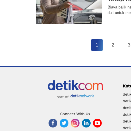
Biaya balik n
duit untuk mem
1
2
3
Kat
deti
part of
deti
deti
Connect With Us
deti
deti
deti