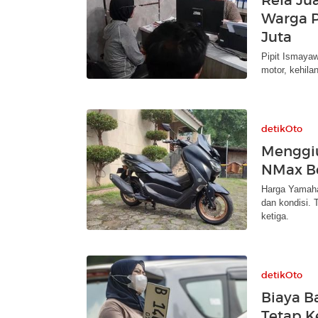
Warga P
Juta
Pipit Ismaya
motor, kehila
detikOto
Menggiu
NMax Be
Harga Yamaha
dan kondisi. 
ketiga.
detikOto
Biaya B
Tetap Ke