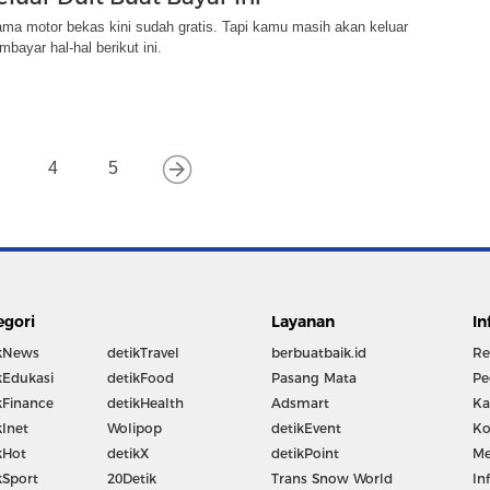
ama motor bekas kini sudah gratis. Tapi kamu masih akan keluar
bayar hal-hal berikut ini.
4
5
egori
Layanan
In
kNews
detikTravel
berbuatbaik.id
Re
kEdukasi
detikFood
Pasang Mata
Pe
kFinance
detikHealth
Adsmart
Ka
kInet
Wolipop
detikEvent
Ko
kHot
detikX
detikPoint
Me
kSport
20Detik
Trans Snow World
In