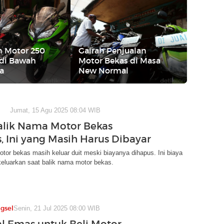
an Motor 250
Gairah Penjualan
 di Bawah
Motor Bekas di Masa
a
New Normal
Jumat, 15 Agu 2025 08:04 WIB
alik Nama Motor Bekas
, Ini yang Masih Harus Dibayar
tor bekas masih keluar duit meski biayanya dihapus. Ini biaya
keluarkan saat balik nama motor bekas.
gsel
Senin, 21 Jul 2025 08:00 WIB
al Emas untuk Beli Motor,