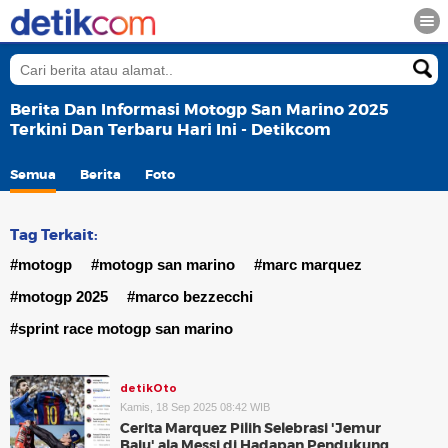
Berita Dan Informasi Motogp San Marino 2025
Terkini Dan Terbaru Hari Ini - Detikcom
Semua
Berita
Foto
Tag Terkait:
#motogp
#motogp san marino
#marc marquez
#motogp 2025
#marco bezzecchi
#sprint race motogp san marino
detikOto
Kamis, 18 Sep 2025 08:42 WIB
Cerita Marquez Pilih Selebrasi 'Jemur
Baju' ala Messi di Hadapan Pendukung