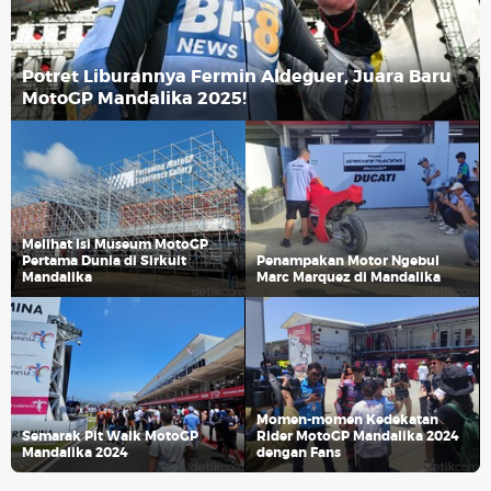
Potret Liburannya Fermin Aldeguer, Juara Baru
MotoGP Mandalika 2025!
Melihat Isi Museum MotoGP
Pertama Dunia di Sirkuit
Penampakan Motor Ngebul
Mandalika
Marc Marquez di Mandalika
Momen-momen Kedekatan
Semarak Pit Walk MotoGP
Rider MotoGP Mandalika 2024
Mandalika 2024
dengan Fans