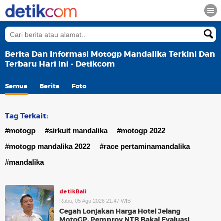
Berita Dan Informasi Motogp Mandalika Terkini Dan
Terbaru Hari Ini - Detikcom
Semua
Berita
Foto
Tag Terkait:
#motogp
#sirkuit mandalika
#motogp 2022
#motogp mandalika 2022
#race pertaminamandalika
#mandalika
detikBali
Rabu, 05 Agu 2026 21:47 WIB
Cegah Lonjakan Harga Hotel Jelang
MotoGP, Pemprov NTB Bakal Evaluasi