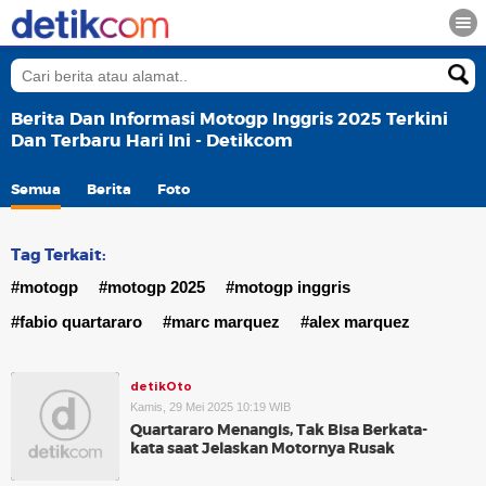
Berita Dan Informasi Motogp Inggris 2025 Terkini
Dan Terbaru Hari Ini - Detikcom
Semua
Berita
Foto
Tag Terkait:
#motogp
#motogp 2025
#motogp inggris
#fabio quartararo
#marc marquez
#alex marquez
detikOto
Kamis, 29 Mei 2025 10:19 WIB
Quartararo Menangis, Tak Bisa Berkata-
kata saat Jelaskan Motornya Rusak