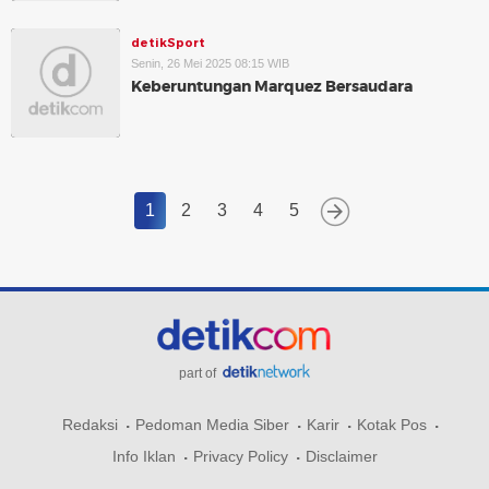
detikSport
Senin, 26 Mei 2025 08:15 WIB
Keberuntungan Marquez Bersaudara
1
2
3
4
5
part of
Redaksi
Pedoman Media Siber
Karir
Kotak Pos
Info Iklan
Privacy Policy
Disclaimer