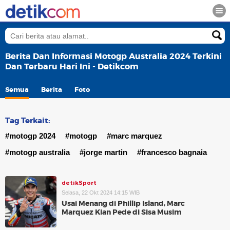
Berita Dan Informasi Motogp Australia 2024 Terkini
Dan Terbaru Hari Ini - Detikcom
Semua
Berita
Foto
Tag Terkait:
#motogp 2024
#motogp
#marc marquez
#motogp australia
#jorge martin
#francesco bagnaia
detikSport
Selasa, 22 Okt 2024 14:15 WIB
Usai Menang di Phillip Island, Marc
Marquez Kian Pede di Sisa Musim