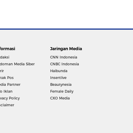
formasi
Jaringan Media
daksi
CNN Indonesia
doman Media Siber
CNBC Indonesia
rir
Haibunda
tak Pos
Insertlive
dia Partner
Beautynesia
fo Iklan
Female Daily
ivacy Policy
CXO Media
sclaimer