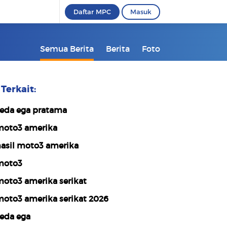
Daftar MPC
Masuk
Semua Berita
Berita
Foto
Terkait:
eda ega pratama
oto3 amerika
asil moto3 amerika
moto3
oto3 amerika serikat
oto3 amerika serikat 2026
eda ega