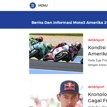
MENU
Berita Dan Informasi Moto3 Amerika 20
detikSport
Kondisi
Amerika
Veda Ega Prat
dengan keras d
detikSport
Kronolo
Gagal F