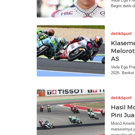
Veda Ega Prat
Begini detik-
detikSport
Klaseme
Melorot 
AS
Veda Ega Pra
2026. Berikut
detikSport
Hasil M
Pini Jua
Moto3 Amerika
manuvernya j
menyelesaika