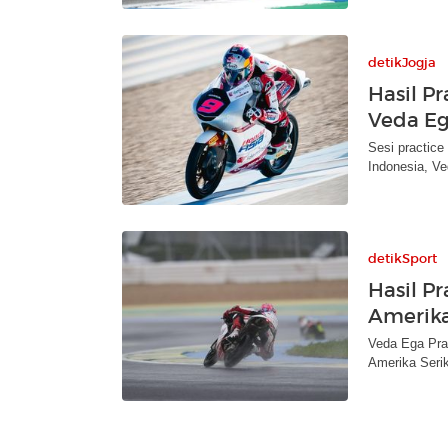
detikJogja
Hasil P
Veda Eg
Sesi practice
Indonesia, Ve
detikSport
Hasil P
Amerika
Veda Ega Prat
Amerika Serik