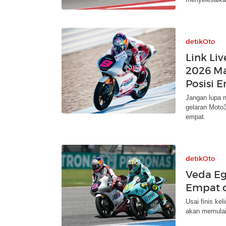
detikOto
Link Li
2026 Ma
Posisi 
Jangan lupa 
gelaran Moto3
empat.
detikOto
Veda Eg
Empat 
Usai finis kel
akan memulai