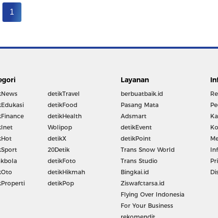
1
egori
Layanan
In
kNews
detikTravel
berbuatbaik.id
Re
kEdukasi
detikFood
Pasang Mata
Pe
kFinance
detikHealth
Adsmart
Ka
kInet
Wolipop
detikEvent
Ko
kHot
detikX
detikPoint
Me
kSport
20Detik
Trans Snow World
In
kbola
detikFoto
Trans Studio
Pr
kOto
detikHikmah
Bingkai.id
Di
kProperti
detikPop
Ziswafctarsa.id
Flying Over Indonesia
For Your Business
rekomendit