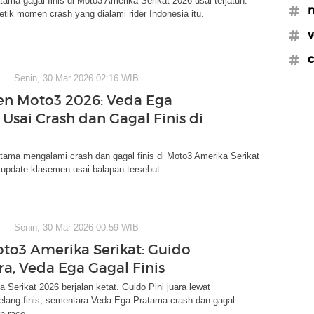
ama gagal finis di Moto3 Amerika Serikat 2026 usai terjatuh.
#m
detik momen crash yang dialami rider Indonesia itu.
#v
#c
Senin, 30 Mar 2026 02:16 WIB
n Moto3 2026: Veda Ega
Usai Crash dan Gagal Finis di
tama mengalami crash dan gagal finis di Moto3 Amerika Serikat
 update klasemen usai balapan tersebut.
Senin, 30 Mar 2026 00:59 WIB
oto3 Amerika Serikat: Guido
ra, Veda Ega Gagal Finis
 Serikat 2026 berjalan ketat. Guido Pini juara lewat
elang finis, sementara Veda Ega Pratama crash dan gagal
n race.