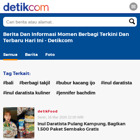
Berita Dan Informasi Momen Berbagi Terkini Dan
Terbaru Hari Ini - Detikcom
Semua
Berita
Foto
Tag Terkait:
#bali
#berbagi takjil
#bubur kacang ijo
#inul daratista
#inul daratista kuliner
#jennifer bachdim
detikFood
Senin, 16 Mar 2026 22:00 WIB
Inul Daratista Pulang Kampung, Bagikan
1.500 Paket Sembako Gratis