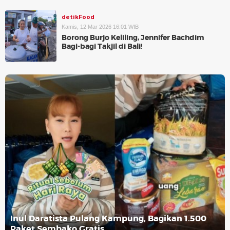
detikFood
Kamis, 12 Mar 2026 16:01 WIB
Borong Burjo Keliling, Jennifer Bachdim
Bagi-bagi Takjil di Bali!
Inul Daratista Pulang Kampung, Bagikan 1.500
Paket Sembako Gratis