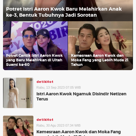
Potret Istri Aaron Kwok Baru Melahirkan Anak
ke-3, Bentuk Tubuhnya Jadi Sorotan
Potret Cantik Istri Aaron Kwok
Kemesraan Aaron Kwok dan
yang Baru Melahirkan di Ultah
Moka Fang yang Lebih Muda 21
Suami ke-60
Tahun
detikHot
Rabu, 13 Sep 2023 07:05 WIB
Istri Aaron Kwok Ngamuk Disindir Netizen
Terus
detikHot
Rabu, 30 Agu 2023 07:34 WIB
Kemesraan Aaron Kwok dan Moka Fang