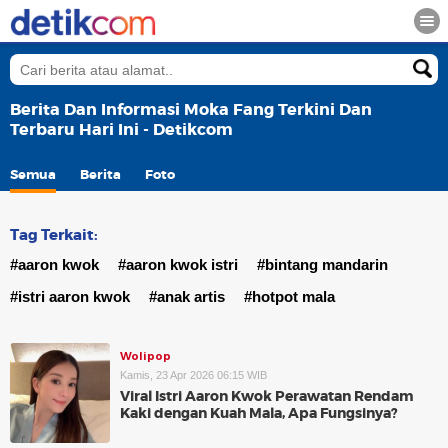
Berita Dan Informasi Moka Fang Terkini Dan
Terbaru Hari Ini - Detikcom
Semua
Berita
Foto
Tag Terkait:
#aaron kwok
#aaron kwok istri
#bintang mandarin
#istri aaron kwok
#anak artis
#hotpot mala
Wolipop
Kamis, 23 Apr 2026 06:15 WIB
Viral Istri Aaron Kwok Perawatan Rendam
Kaki dengan Kuah Mala, Apa Fungsinya?