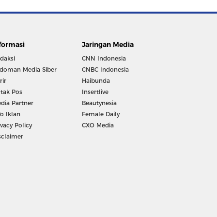
formasi
Jaringan Media
daksi
CNN Indonesia
doman Media Siber
CNBC Indonesia
rir
Haibunda
tak Pos
Insertlive
dia Partner
Beautynesia
fo Iklan
Female Daily
ivacy Policy
CXO Media
sclaimer