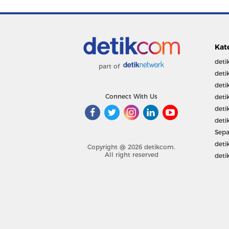
Kat
deti
part of
deti
deti
Connect With Us
deti
deti
deti
Sepa
deti
Copyright @ 2026 detikcom.
All right reserved
deti