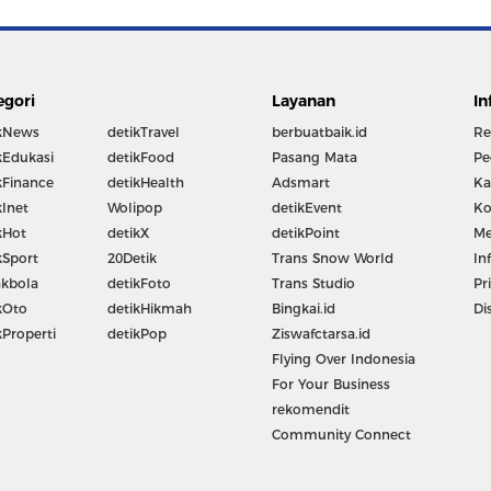
egori
Layanan
In
kNews
detikTravel
berbuatbaik.id
Re
kEdukasi
detikFood
Pasang Mata
Pe
kFinance
detikHealth
Adsmart
Ka
kInet
Wolipop
detikEvent
Ko
kHot
detikX
detikPoint
Me
kSport
20Detik
Trans Snow World
In
kbola
detikFoto
Trans Studio
Pr
kOto
detikHikmah
Bingkai.id
Di
kProperti
detikPop
Ziswafctarsa.id
Flying Over Indonesia
For Your Business
rekomendit
Community Connect