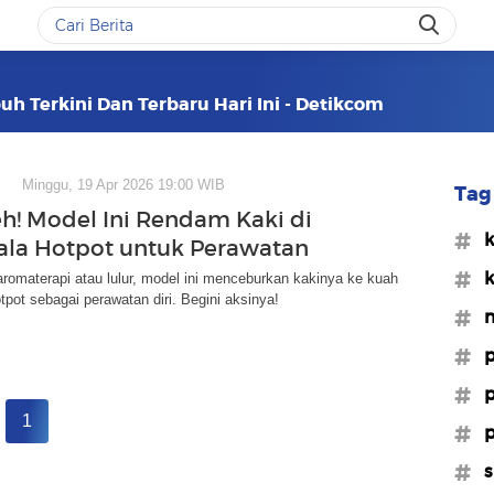
h Terkini Dan Terbaru Hari Ini - Detikcom
Minggu, 19 Apr 2026 19:00 WIB
Tag 
h! Model Ini Rendam Kaki di
#k
la Hotpot untuk Perawatan
#k
romaterapi atau lulur, model ini menceburkan kakinya ke kuah
tpot sebagai perawatan diri. Begini aksinya!
#m
#p
#p
1
#p
#s