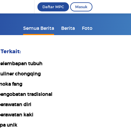
Daftar MPC
Masuk
Semua Berita
Berita
Foto
Terkait:
elembapan tubuh
uliner chongqing
oka fang
engobatan tradisional
erawatan diri
erawatan kaki
pa unik