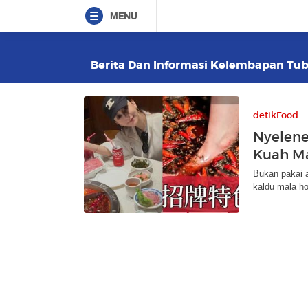
MENU
Berita Dan Informasi Kelembapan Tubu
detikFood
Nyelene
Kuah Ma
Bukan pakai a
kaldu mala ho