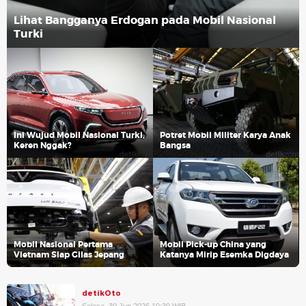
Lihat Bangganya Erdogan pada Mobil Nasional
Turki
Ini Wujud Mobil Nasional Turki,
Potret Mobil Militer Karya Anak
Keren Nggak?
Bangsa
Mobil Nasional Pertama
Mobil Pick-up China yang
Vietnam Siap Gilas Jepang
Katanya Mirip Esemka Digdaya
detikOto