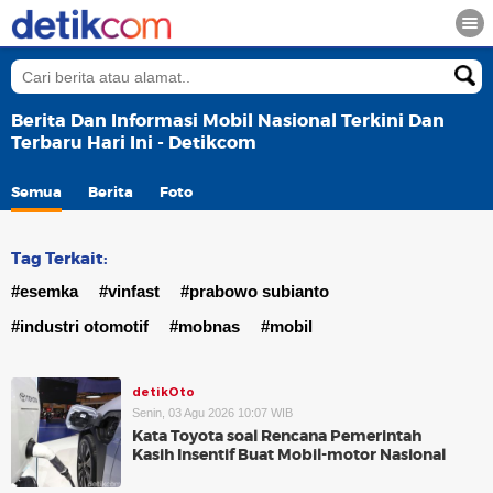
Berita Dan Informasi Mobil Nasional Terkini Dan
Terbaru Hari Ini - Detikcom
Semua
Berita
Foto
Tag Terkait:
#esemka
#vinfast
#prabowo subianto
#industri otomotif
#mobnas
#mobil
detikOto
Senin, 03 Agu 2026 10:07 WIB
Kata Toyota soal Rencana Pemerintah
Kasih Insentif Buat Mobil-motor Nasional