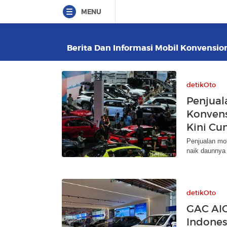
MENU
Berita Dan Informasi Mobil Konvension
detikOto
Penjual
Konvens
Kini Cu
Penjualan mob
naik daunnya 
detikOto
GAC AI
Indones