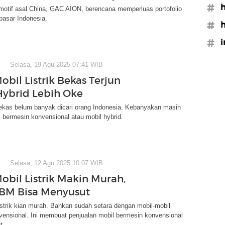
#h
motif asal China, GAC AION, berencana memperluas portofolio
pasar Indonesia.
#
#i
Selasa, 19 Agu 2025 07:41 WIB
bil Listrik Bekas Terjun
Hybrid Lebih Oke
 bekas belum banyak dicari orang Indonesia. Kebanyakan masih
 bermesin konvensional atau mobil hybrid.
Selasa, 12 Agu 2025 10:07 WIB
obil Listrik Makin Murah,
BM Bisa Menyusut
istrik kian murah. Bahkan sudah setara dengan mobil-mobil
vensional. Ini membuat penjualan mobil bermesin konvensional
t.