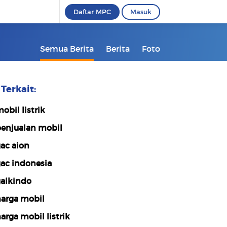
Daftar MPC
Masuk
Semua Berita
Berita
Foto
Terkait:
obil listrik
enjualan mobil
ac aion
ac indonesia
aikindo
arga mobil
arga mobil listrik