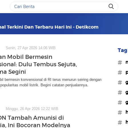
al Terkini Dan Terbaru Hari Ini - Detikcom
Senin, 27 Apr 2026 14:06 WIB
Tag 
an Mobil Bermesin
#m
ional: Dulu Tembus Sejuta,
ma Segini
#p
il bermesin konvensional di RI terus menurun seiring dengan
#g
popularitas mobil listrik. Begini catatan penjualannya.
#g
#g
Minggu, 26 Apr 2026 12:22 WIB
#h
ON Tambah Amunisi di
#h
ia, Ini Bocoran Modelnya