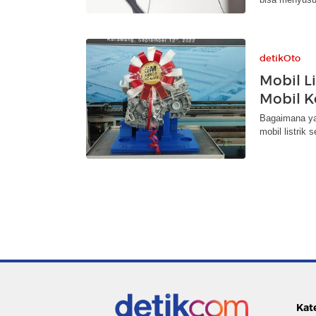
detikOto
Mobil L
Mobil K
Bagaimana ya
mobil listrik
Kat