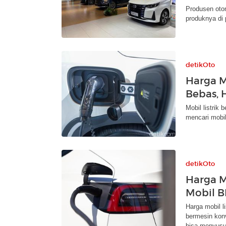
Produsen oto
produknya di 
detikOto
Harga Mo
Bebas, 
Mobil listrik
mencari mobil
detikOto
Harga M
Mobil B
Harga mobil l
bermesin kon
bisa menyusu