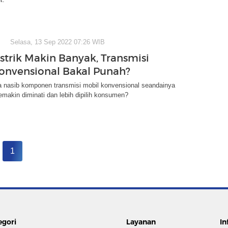
Selasa, 13 Sep 2022 07:26 WIB
istrik Makin Banyak, Transmisi
onvensional Bakal Punah?
 nasib komponen transmisi mobil konvensional seandainya
 semakin diminati dan lebih dipilih konsumen?
1
egori
Layanan
In