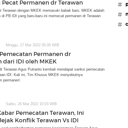
g Pecat Permanen dr Terawan
#p
dr Terawan dengan MKEK memasuki babak baru. MKEK adalah
#
 di PB IDI yang baru-baru ini memecat permanen dr Terawan
#c
Minggu, 27 Mar 2022 05:00 WIB
 Pemecatan Permanen dr
 dari IDI oleh MKEK
r Terawan Agus Putranto kembali mendapat sanksi pemecatan
taan IDI. Kali ini, Tim Khusus MKEK menyebutnya
an permanen'.
Sabtu, 26 Mar 2022 10:03 WIB
abar Pemecatan Terawan, Ini
ejak Konflik Terawan Vs IDI