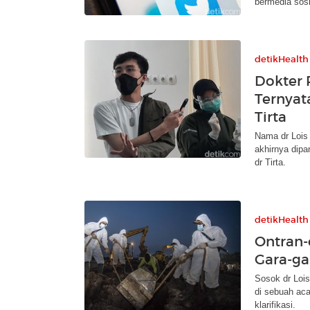
bermedia sosi
detikHealth
Dokter 
Ternyat
Tirta
Nama dr Lois
akhirnya dipan
dr Tirta.
detikHealth
Ontran-o
Gara-ga
Sosok dr Loi
di sebuah aca
klarifikasi.