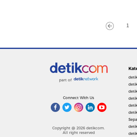
1
Kat
deti
part of
deti
deti
Connect With Us
deti
deti
deti
Sepa
deti
Copyright @ 2026 detikcom.
All right reserved
deti