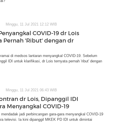
al?
Minggu, 11 Jul 2021 12:12 WIB
Penyangkal COVID-19 dr Lois
a Pernah 'Ribut' dengan dr
 ramai di medsos lantaran menyangkal COVID-19. Sebelum
ggil IDI untuk klarifikasi, dr Lois ternyata pernah 'ribut' dengan
Minggu, 11 Jul 2021 06:43 WIB
ntran dr Lois, Dipanggil IDI
ra Menyangkal COVID-19
s mendadak jadi perbincangan gara-gara menyangkal COVID-19
ra televisi. Ia kini dipanggil MKEK PD IDI untuk dimintai