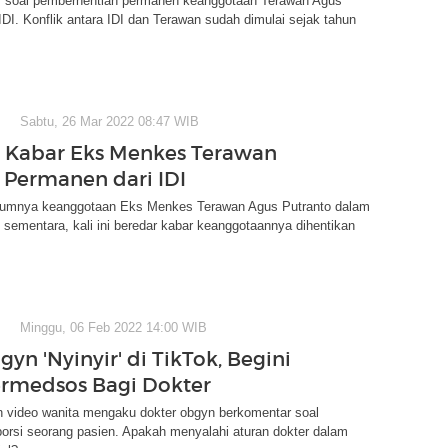
r soal pemberhentian permanen keanggotaan Terawan Agus
 IDI. Konflik antara IDI dan Terawan sudah dimulai sejak tahun
Sabtu, 26 Mar 2022 08:47 WIB
 Kabar Eks Menkes Terawan
 Permanen dari IDI
lumnya keanggotaan Eks Menkes Terawan Agus Putranto dalam
n sementara, kali ini beredar kabar keanggotaannya dihentikan
Minggu, 06 Feb 2022 14:00 WIB
gyn 'Nyinyir' di TikTok, Begini
ermedsos Bagi Dokter
n video wanita mengaku dokter obgyn berkomentar soal
orsi seorang pasien. Apakah menyalahi aturan dokter dalam