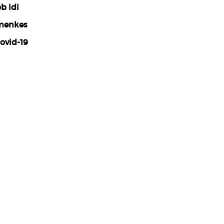
b idi
menkes
ovid-19