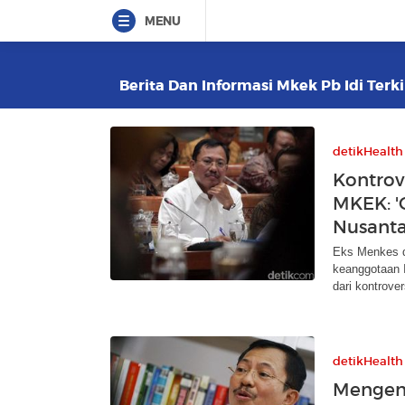
MENU
Berita Dan Informasi Mkek Pb Idi Terki
detikHealth
Kontrov
MKEK: '
Nusant
Eks Menkes d
keanggotaan I
dari kontrover
detikHealth
Mengen