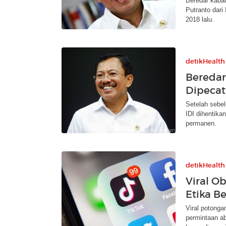
Beredar kaba
Putranto dari
2018 lalu.
detikHealth
Beredar
Dipecat
Setelah sebe
IDI dihentika
permanen.
detikHealth
Viral Ob
Etika B
Viral potonga
permintaan ab