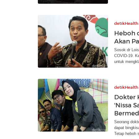
detikHealth
Heboh d
Akan Pan
Sosok dr Loi
COVID-19. Ke
untuk mengkla
detikHealth
Dokter 
'Nissa S
Bermed
Seorang dokte
dapat bingkis
Tetap heboh s