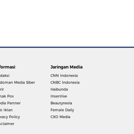
formasi
Jaringan Media
daksi
CNN Indonesia
doman Media Siber
CNBC Indonesia
rir
Haibunda
tak Pos
Insertlive
dia Partner
Beautynesia
fo Iklan
Female Daily
ivacy Policy
CXO Media
sclaimer