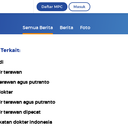
Daftar MPC
Masuk
Semua Berita
Berita
Foto
Terkait:
di
r terawan
erawan agus putranto
okter
r terawan agus putranto
r terawan dipecat
katan dokter indonesia