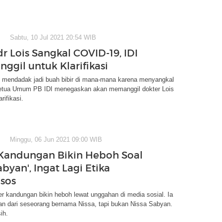
Sabtu, 10 Jul 2021 20:54 WIB
r Lois Sangkal COVID-19, IDI
ggil untuk Klarifikasi
s mendadak jadi buah bibir di mana-mana karena menyangkal
tua Umum PB IDI menegaskan akan memanggil dokter Lois
rifikasi.
Minggu, 06 Jun 2021 09:00 WIB
Kandungan Bikin Heboh Soal
abyan', Ingat Lagi Etika
sos
r kandungan bikin heboh lewat unggahan di media sosial. Ia
an dari seseorang bernama Nissa, tapi bukan Nissa Sabyan.
ih.