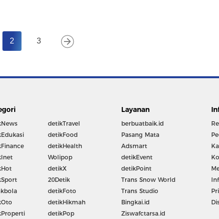
2
3
egori
Layanan
In
kNews
detikTravel
berbuatbaik.id
Re
kEdukasi
detikFood
Pasang Mata
Pe
kFinance
detikHealth
Adsmart
Ka
kInet
Wolipop
detikEvent
Ko
kHot
detikX
detikPoint
Me
kSport
20Detik
Trans Snow World
In
kbola
detikFoto
Trans Studio
Pr
kOto
detikHikmah
Bingkai.id
Di
kProperti
detikPop
Ziswafctarsa.id