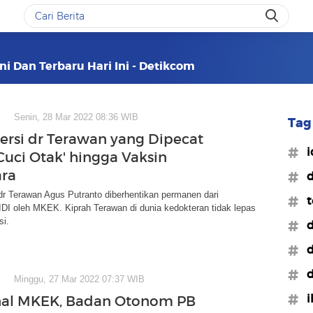
ni Dan Terbaru Hari Ini - Detikcom
Senin, 28 Mar 2022 08:36 WIB
Tag 
ersi dr Terawan yang Dipecat
#i
Cuci Otak' hingga Vaksin
ara
#d
r Terawan Agus Putranto diberhentikan permanen dari
#t
DI oleh MKEK. Kiprah Terawan di dunia kedokteran tidak lepas
si.
#d
#d
#d
Minggu, 27 Mar 2022 07:37 WIB
#i
al MKEK, Badan Otonom PB