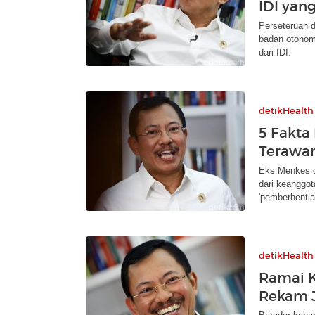
IDI yan
Perseteruan 
badan otonom
dari IDI.
detikHealth
5 Fakta
Terawan
Eks Menkes d
dari keanggo
'pemberhenti
detikHealth
Ramai K
Rekam J