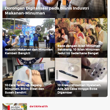
Dorongan Digitalisasi pada Bisnis Industri
Makanan-Minuman
Beda dengan Iklan Minuman
Industri Makanan dan Minuman
Sekarang, 10 Iklan Minuman
Kembali Bangkit
Jadul Ini Sederhana Banget
10 Cara Terburuk Pegang
10 Kreasi Minuman Nyeleneh,
Minuman, Bikin Ribet dan
Ada Jus Cabe Hingga Boba
Susah Sendiri!
Digambar
detikHealth