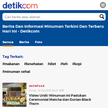
Berita Dan Informasi Minuman Terkini Dan Terbaru
Hari Ini - Detikcom
Semua
Berita
Foto
Tag Terkait:
#makanan
#kesehatan
#diet
#teh
#kopi
#minuman sehat
detikFood
Jumat, 10 Jul 2026 08:27 WIB
Video Unik! Minuman Ini Padukan
Ceremonial Matcha dan Durian Black
Thorn