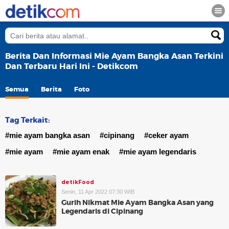
Berita Dan Informasi Mie Ayam Bangka Asan Terkini
Dan Terbaru Hari Ini - Detikcom
Semua
Berita
Foto
Tag Terkait:
#mie ayam bangka asan
#cipinang
#ceker ayam
#mie ayam
#mie ayam enak
#mie ayam legendaris
detikFood
Senin, 11 Apr 2022 07:30 WIB
Gurih Nikmat Mie Ayam Bangka Asan yang
Legendaris di Cipinang