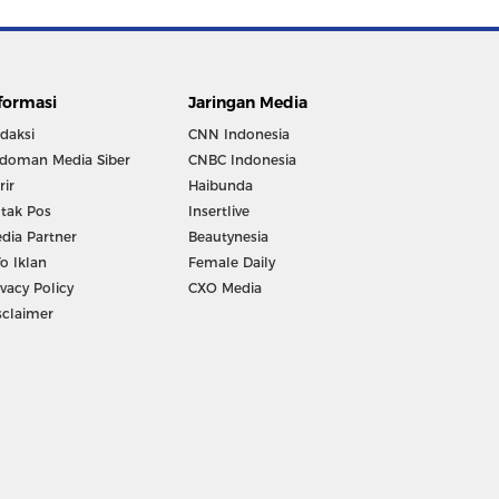
formasi
Jaringan Media
daksi
CNN Indonesia
doman Media Siber
CNBC Indonesia
rir
Haibunda
tak Pos
Insertlive
dia Partner
Beautynesia
fo Iklan
Female Daily
ivacy Policy
CXO Media
sclaimer