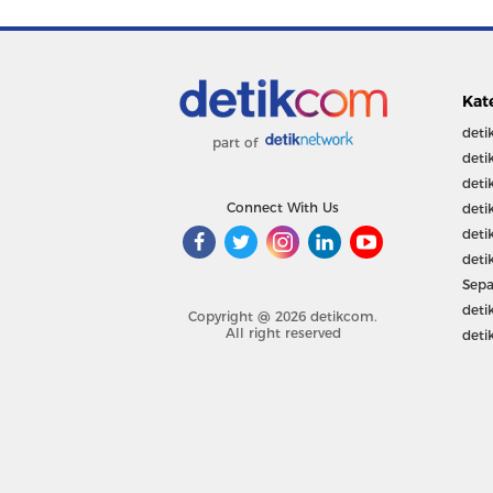
Kat
deti
part of
deti
deti
Connect With Us
deti
deti
deti
Sepa
deti
Copyright @ 2026 detikcom.
All right reserved
deti