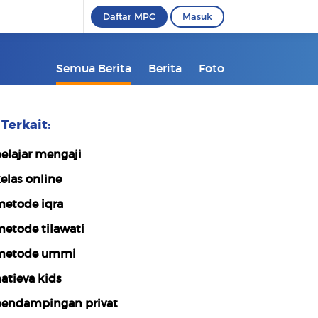
Daftar MPC
Masuk
Semua Berita
Berita
Foto
Terkait:
elajar mengaji
elas online
etode iqra
etode tilawati
metode ummi
atieva kids
endampingan privat