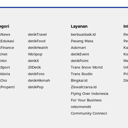
egori
Layanan
In
kNews
detikTravel
berbuatbaik.id
Re
kEdukasi
detikFood
Pasang Mata
Pe
kFinance
detikHealth
Adsmart
Ka
kInet
Wolipop
detikEvent
Ko
kHot
detikX
detikPoint
Me
kSport
20Detik
Trans Snow World
In
kbola
detikFoto
Trans Studio
Pr
kOto
detikHikmah
Bingkai.id
Di
kProperti
detikPop
Ziswafctarsa.id
Flying Over Indonesia
For Your Business
rekomendit
Community Connect