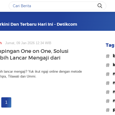
kini Dan Terbaru Hari Ini - Detikcom
h
Jumat, 09 Jan 2026 12:34 WIB
Tag 
ingan One on One, Solusi
#b
bih Lancar Mengaji dari
#k
bih lancar mengaji? Yuk ikut ngaji online dengan metode
#m
Iqra, Tilawati dan Ummi.
#m
#
#n
1
#p