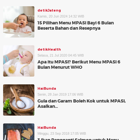
detikJateng
Kamis, 20 Jun 2024 14:32 WIB
15 Pilihan Menu MPASI Bayi 6 Bulan
Beserta Bahan dan Resepnya
detikHealth
Selasa, 21 Jul 2020 04:45 WIB
Apa itu MPASI? Berikut Menu MPASI 6
Bulan Menurut WHO
HaiBunda
Senin, 28 Jan 2019 17:06 WIB
Gula dan Garam Boleh Kok untuk MPASI,
Asalkan...
HaiBunda
Minggu, 23 Sep 2018 17:05 WIB