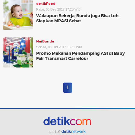
detikFood
Rabu, 06 Des 2017 17:20 WIB
Walaupun Bekerja, Bunda juga Bisa Loh
Siapkan MPASI Sehat
HaiBunda
Selasa, 03 Okt 2017 13:31 WIB
Promo Makanan Pendamping ASI di Baby
Fair Transmart Carrefour
1
part of