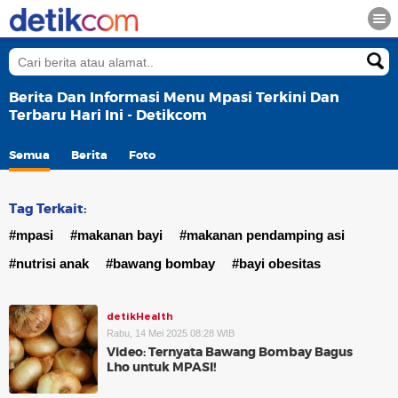
Berita Dan Informasi Menu Mpasi Terkini Dan
Terbaru Hari Ini - Detikcom
Semua
Berita
Foto
Tag Terkait:
#mpasi
#makanan bayi
#makanan pendamping asi
#nutrisi anak
#bawang bombay
#bayi obesitas
detikHealth
Rabu, 14 Mei 2025 08:28 WIB
Video: Ternyata Bawang Bombay Bagus
Lho untuk MPASI!