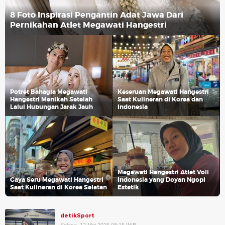
8 Foto Inspirasi Pengantin Adat Jawa Dari
Pernikahan Atlet Megawati Hangestri
Potret Bahagia Megawati
Keseruan Megawati Hangestri
Hangestri Menikah Setelah
Saat Kulineran di Korea dan
Lalui Hubungan Jarak Jauh
Indonesia
Megawati Hangestri Atlet Voli
Gaya Seru Megawati Hangestri
Indonesia yang Doyan Ngopi
Saat Kulineran di Korea Selatan
Estetik
detikSport