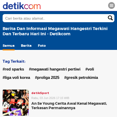
Berita Dan Informasi Megawati Hangestri Terkini
Dan Terbaru Hari Ini - Detikcom
Semua
Berita
Foto
Tag Terkait:
#red sparks
#megawati hangestri pertiwi
#voli
#liga voli korea
#proliga 2025
#gresik petrokimia
detikSport
Rabu, 03 Jun 2026 17:15 WIB
An Se Young Cerita Awal Kenal Megawati,
Terkesan Permainannya