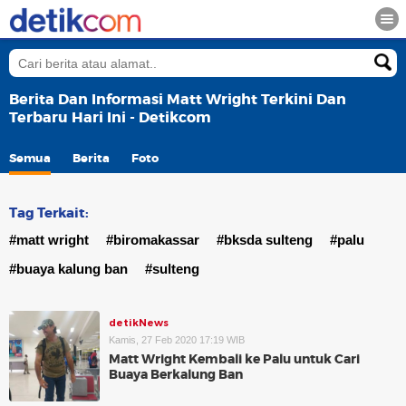
Berita Dan Informasi Matt Wright Terkini Dan
Terbaru Hari Ini - Detikcom
Semua
Berita
Foto
Tag Terkait:
#matt wright
#biromakassar
#bksda sulteng
#palu
#buaya kalung ban
#sulteng
detikNews
Kamis, 27 Feb 2020 17:19 WIB
Matt Wright Kembali ke Palu untuk Cari
Buaya Berkalung Ban