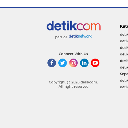
Kat
deti
part of
deti
deti
Connect With Us
deti
deti
deti
Sepa
deti
Copyright @ 2026 detikcom.
All right reserved
deti