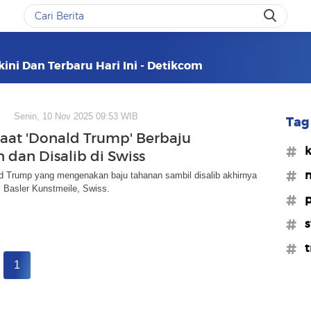
ini Dan Terbaru Hari Ini - Detikcom
Senin, 10 Nov 2025 09:53 WIB
Tag 
Saat 'Donald Trump' Berbaju
#k
 dan Disalib di Swiss
#m
d Trump yang mengenakan baju tahanan sambil disalib akhirnya
 Basler Kunstmeile, Swiss.
#p
#s
#t
1