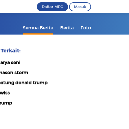
Daftar MPC
Masuk
Semua Berita
Berita
Foto
Terkait:
arya seni
ason storm
atung donald trump
wiss
rump