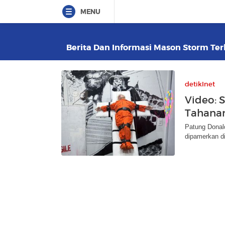
MENU
Berita Dan Informasi Mason Storm Terk
detikInet
Video: 
Tahanan
Patung Donal
dipamerkan di