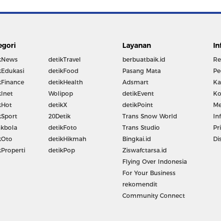
egori
Layanan
In
kNews
detikTravel
berbuatbaik.id
Re
kEdukasi
detikFood
Pasang Mata
Pe
kFinance
detikHealth
Adsmart
Ka
kInet
Wolipop
detikEvent
Ko
kHot
detikX
detikPoint
Me
kSport
20Detik
Trans Snow World
In
kbola
detikFoto
Trans Studio
Pr
kOto
detikHikmah
Bingkai.id
Di
kProperti
detikPop
Ziswafctarsa.id
Flying Over Indonesia
For Your Business
rekomendit
Community Connect