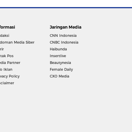
formasi
Jaringan Media
daksi
CNN Indonesia
doman Media Siber
CNBC Indonesia
rir
Haibunda
tak Pos
Insertlive
dia Partner
Beautynesia
fo Iklan
Female Daily
ivacy Policy
CXO Media
sclaimer