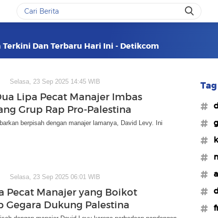
 Terkini Dan Terbaru Hari Ini - Detikcom
Selasa, 23 Sep 2025 14:45 WIB
Tag 
Dua Lipa Pecat Manajer Imbas
#d
rang Grup Rap Pro-Palestina
#g
barkan berpisah dengan manajer lamanya, David Levy. Ini
#k
#m
#a
Selasa, 23 Sep 2025 06:01 WIB
#d
a Pecat Manajer yang Boikot
 Gegara Dukung Palestina
#f