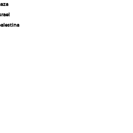
aza
srael
alestina