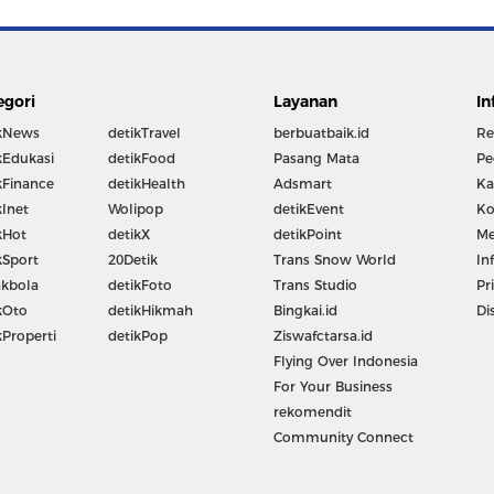
egori
Layanan
In
kNews
detikTravel
berbuatbaik.id
Re
kEdukasi
detikFood
Pasang Mata
Pe
kFinance
detikHealth
Adsmart
Ka
kInet
Wolipop
detikEvent
Ko
kHot
detikX
detikPoint
Me
kSport
20Detik
Trans Snow World
In
kbola
detikFoto
Trans Studio
Pr
kOto
detikHikmah
Bingkai.id
Di
kProperti
detikPop
Ziswafctarsa.id
Flying Over Indonesia
For Your Business
rekomendit
Community Connect