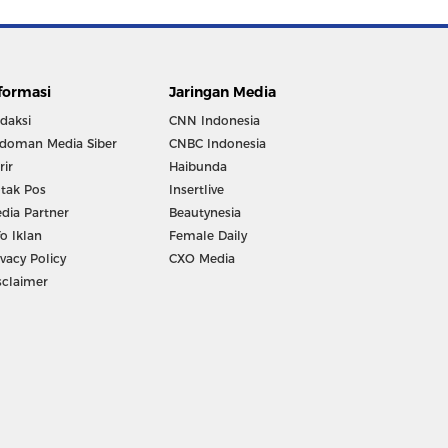
formasi
Jaringan Media
daksi
CNN Indonesia
doman Media Siber
CNBC Indonesia
rir
Haibunda
tak Pos
Insertlive
dia Partner
Beautynesia
fo Iklan
Female Daily
ivacy Policy
CXO Media
sclaimer