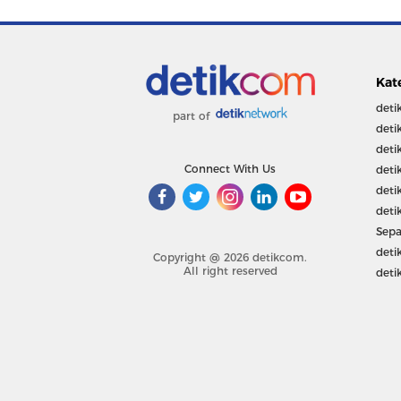
Kat
deti
part of
deti
deti
Connect With Us
deti
deti
deti
Sepa
deti
Copyright @ 2026 detikcom.
All right reserved
deti