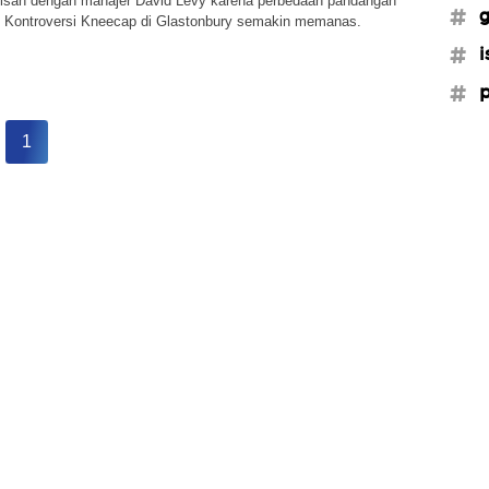
pisah dengan manajer David Levy karena perbedaan pandangan
#g
a. Kontroversi Kneecap di Glastonbury semakin memanas.
#i
#p
1