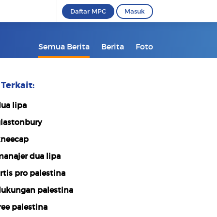
Daftar MPC
Masuk
Semua Berita
Berita
Foto
Terkait:
ua lipa
lastonbury
neecap
anajer dua lipa
rtis pro palestina
ukungan palestina
ree palestina