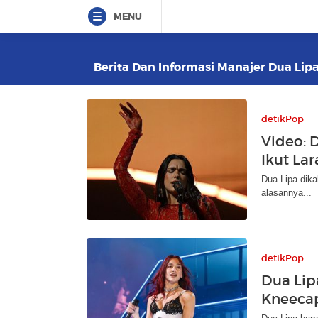
MENU
Berita Dan Informasi Manajer Dua Lipa
detikPop
Video: 
Ikut La
Dua Lipa dika
alasannya...
detikPop
Dua Lip
Kneecap