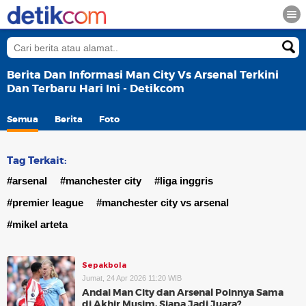
Berita Dan Informasi Man City Vs Arsenal Terkini
Dan Terbaru Hari Ini - Detikcom
Semua
Berita
Foto
Tag Terkait:
#arsenal
#manchester city
#liga inggris
#premier league
#manchester city vs arsenal
#mikel arteta
Sepakbola
Jumat, 24 Apr 2026 11:20 WIB
Andai Man City dan Arsenal Poinnya Sama
di Akhir Musim, Siapa Jadi Juara?