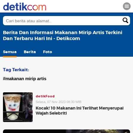
Berita Dan Informasi Makanan Mirip Artis Terkini
Dan Terbaru Hari Ini - Detikcom
Semua
Berita
Foto
Tag Terkait:
#makanan mirip artis
detikFood
Selasa, 07 Nov 2023 08:30 WIB
Kocak! 10 Makanan Ini Terlihat Menyerupai
Wajah Selebriti