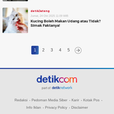
detikJateng
Jumat, 24 Okt 2025 11:09 WIB
Kucing Boleh Makan Udang atau Tidak?
Simak Faktanya!
1
2
3
4
5
part of
Redaksi
Pedoman Media Siber
Karir
Kotak Pos
Info Iklan
Privacy Policy
Disclaimer