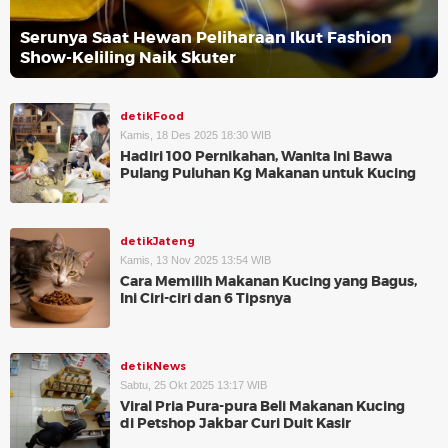
Serunya Saat Hewan Peliharaan Ikut Fashion
Show-Keliling Naik Skuter
detikFood
Kamis, 18 Des 2025 18:30 WIB
Hadiri 100 Pernikahan, Wanita Ini Bawa
Pulang Puluhan Kg Makanan untuk Kucing
detikJateng
Kamis, 13 Nov 2025 13:54 WIB
Cara Memilih Makanan Kucing yang Bagus,
Ini Ciri-ciri dan 6 Tipsnya
detikNews
Sabtu, 25 Okt 2025 13:17 WIB
Viral Pria Pura-pura Beli Makanan Kucing
di Petshop Jakbar Curi Duit Kasir