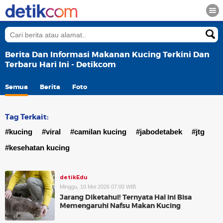
Berita Dan Informasi Makanan Kucing Terkini Dan
Terbaru Hari Ini - Detikcom
Semua
Berita
Foto
Tag Terkait:
#kucing
#viral
#camilan kucing
#jabodetabek
#jtg
#kesehatan kucing
detikEdu
Minggu, 10 Mei 2026 07:00 WIB
Jarang Diketahui! Ternyata Hal ini Bisa
Memengaruhi Nafsu Makan Kucing