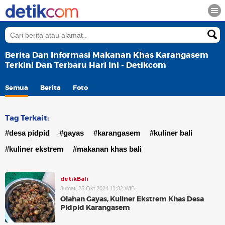
Berita Dan Informasi Makanan Khas Karangasem
Terkini Dan Terbaru Hari Ini - Detikcom
Semua
Berita
Foto
Tag Terkait:
#desa pidpid
#gayas
#karangasem
#kuliner bali
#kuliner ekstrem
#makanan khas bali
detikBali
Jumat, 25 Okt 2024 11:32 WIB
Olahan Gayas, Kuliner Ekstrem Khas Desa
Pidpid Karangasem