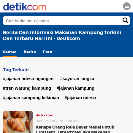
Berita Dan Informasi Makanan Kampung Terkini
Dan Terbaru Hari Ini - Detikcom
Semua
Berita
Foto
Tag Terkait:
#jajanan ndeso ngangeni
#sayuran langka
#tren warung kampung
#jajanan kampung
#jajanan kampung kekinian
#jajanan ndeso
detikFood
Rabu, 24 Jun 2026 14:00 WIB
Kenapa Orang Rela Bayar Mahal untuk
Croissant, Tapi Protes Jika Makanan