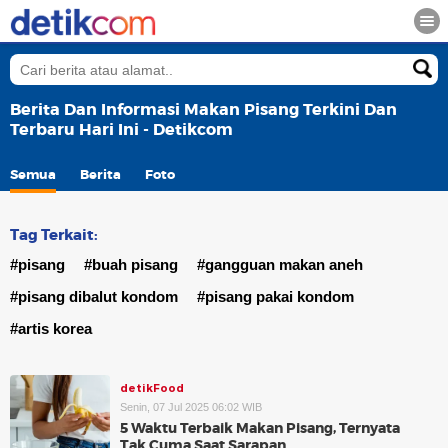
Berita Dan Informasi Makan Pisang Terkini Dan
Terbaru Hari Ini - Detikcom
Semua
Berita
Foto
Tag Terkait:
#pisang
#buah pisang
#gangguan makan aneh
#pisang dibalut kondom
#pisang pakai kondom
#artis korea
detikFood
Senin, 07 Jul 2025 06:02 WIB
5 Waktu Terbaik Makan Pisang, Ternyata
Tak Cuma Saat Sarapan