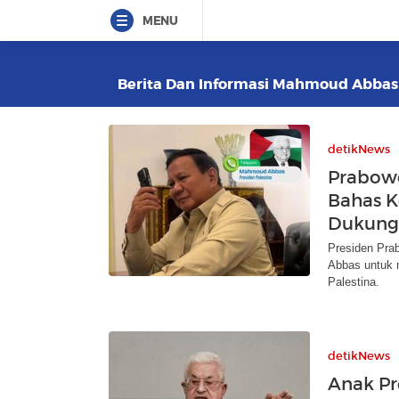
MENU
Berita Dan Informasi Mahmoud Abbas T
detikNews
Prabow
Bahas K
Dukung
Presiden Pra
Abbas untuk 
Palestina.
detikNews
Anak Pr