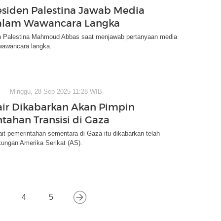
esiden Palestina Jawab Media
dalam Wawancara Langka
n Palestina Mahmoud Abbas saat menjawab pertanyaan media
 wawancara langka.
Minggu, 28 Sep 2025 11:28 WIB
air Dikabarkan Akan Pimpin
tahan Transisi di Gaza
ait pemerintahan sementara di Gaza itu dikabarkan telah
ungan Amerika Serikat (AS).
4
5