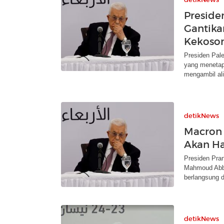
Preside
Gantikan
Kekoso
Presiden Pal
yang menetap
mengambil al
detikNews
Macron 
Akan Ha
Presiden Pra
Mahmoud Abb
berlangsung d
detikNews