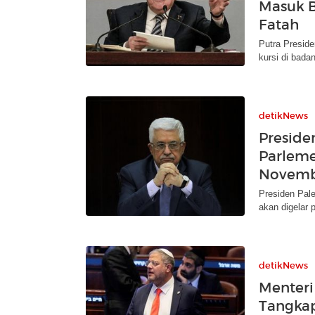
Masuk B
Fatah
Putra Presid
kursi di bada
detikNews
Presid
Parleme
Novem
Presiden Pa
akan digelar
detikNews
Menteri
Tangkap