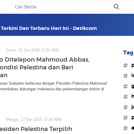
erkini Dan Terbaru Hari Ini - Detikcom
Senin, 15 Jun 2026 21:02 WIB
Tag 
o Ditelepon Mahmoud Abbas,
#p
ondisi Palestina dan Beri
an
#i
bowo Subianto berbicara dengan Presiden Palestina Mahmoud
#g
membahas dukungan Indonesia dan perkembangan terkini di
#
#j
#p
Minggu, 17 Mei 2026 17:26 WIB
#a
esiden Palestina Terpilih