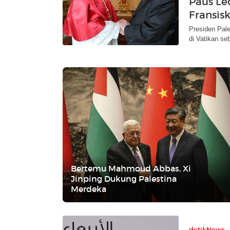
Paus Le
Fransis
Presiden Pal
di Vatikan se
Bertemu Mahmoud Abbas, Xi
Jinping Dukung Palestina
Merdeka
detikNews