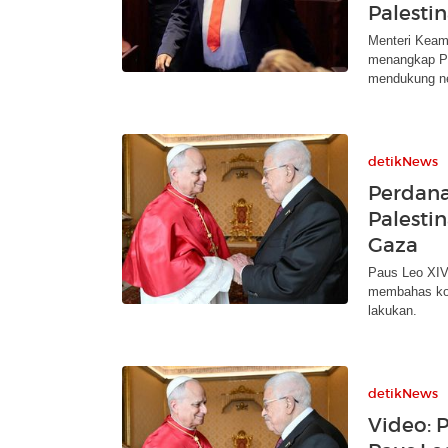
Palesti
Menteri Keam
menangkap P
mendukung ne
detikNews
Perdana
Palestin
Gaza
Paus Leo XIV
membahas kon
lakukan.
detikNews
Video: 