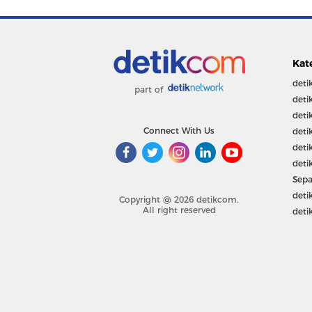
Kat
deti
part of
deti
deti
Connect With Us
deti
deti
deti
Sepa
deti
Copyright @ 2026 detikcom.
All right reserved
deti