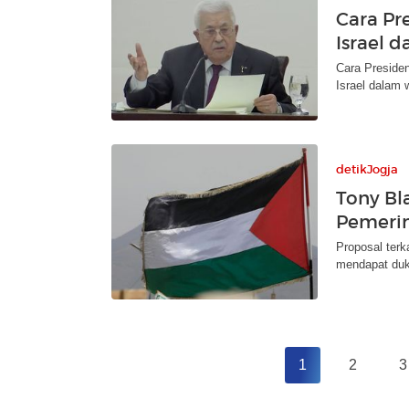
Cara Pr
Israel 
Cara Preside
Israel dalam
detikJogja
Tony Bl
Pemerin
Proposal terk
mendapat duk
1
2
3