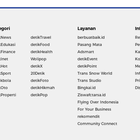
egori
Layanan
In
kNews
detikTravel
berbuatbaik.id
Re
kEdukasi
detikFood
Pasang Mata
Pe
kFinance
detikHealth
Adsmart
Ka
kInet
Wolipop
detikEvent
Ko
kHot
detikX
detikPoint
Me
kSport
20Detik
Trans Snow World
In
kbola
detikFoto
Trans Studio
Pr
kOto
detikHikmah
Bingkai.id
Di
kProperti
detikPop
Ziswafctarsa.id
Flying Over Indonesia
For Your Business
rekomendit
Community Connect