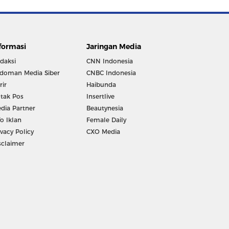
formasi
Jaringan Media
daksi
CNN Indonesia
doman Media Siber
CNBC Indonesia
rir
Haibunda
tak Pos
Insertlive
dia Partner
Beautynesia
fo Iklan
Female Daily
ivacy Policy
CXO Media
sclaimer