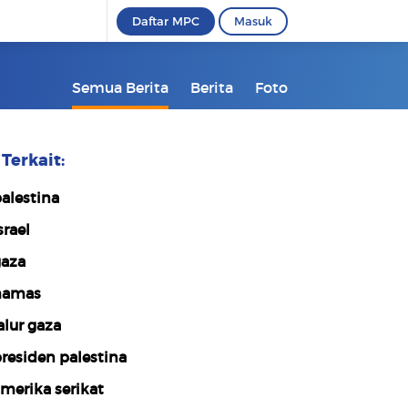
Daftar MPC
Masuk
Semua Berita
Berita
Foto
Terkait:
alestina
srael
aza
hamas
alur gaza
residen palestina
merika serikat