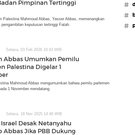
adan Pimpinan Tertinggi
#d
#b
en Palestina Mahmoud Abbas, Yasser Abbas, memenangkan
n pengambilan keputusan tertinggi Fatah.
#p
Selasa, 03 Feb 2026 10:43 WIB
en Abbas Umumkan Pemilu
n Palestina Digelar 1
ber
lestina Mahmoud Abbas mengumumkan bahwa pemilu parlemen
 pada 1 November mendatang.
Selasa, 18 Nov 2025 14:46 WIB
 Israel Desak Netanyahu
 Abbas Jika PBB Dukung