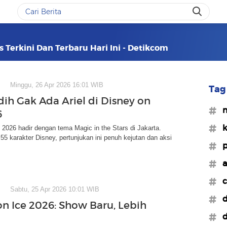
s Terkini Dan Terbaru Hari Ini - Detikcom
Minggu, 26 Apr 2026 16:01 WIB
Tag 
dih Gak Ada Ariel di Disney on
#m
6
#k
 2026 hadir dengan tema Magic in the Stars di Jakarta.
5 karakter Disney, pertunjukan ini penuh kejutan dan aksi
#p
!
#a
#c
Sabtu, 25 Apr 2026 10:01 WIB
#d
on Ice 2026: Show Baru, Lebih
#d