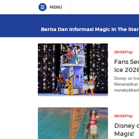
MENU
Berita Dan Informasi Magic In The Star
detikPop
Fans Se
Ice 202
Disney on Ice
Menampilkan 5
menakjubkan
detikPop
Disney 
Magis!