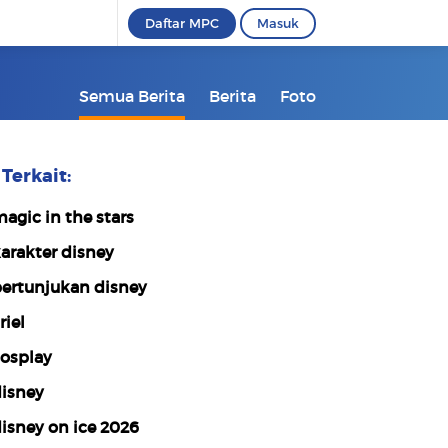
Daftar MPC
Masuk
Semua Berita
Berita
Foto
Terkait:
agic in the stars
arakter disney
ertunjukan disney
riel
osplay
isney
isney on ice 2026