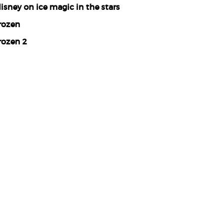
isney on ice magic in the stars
rozen
rozen 2