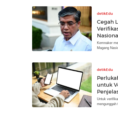
detikEdu
Cegah L
Verifik
Nasiona
Kemnaker mem
Magang Nasion
detikEdu
Perluka
untuk V
Penjela
Untuk verifik
mengunggah t