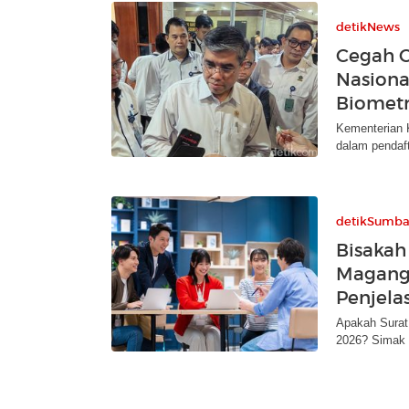
detikNews
Cegah C
Nasional
Biometr
Kementerian 
dalam pendaf
detikSumba
Bisakah
Magang 
Penjela
Apakah Surat
2026? Simak a