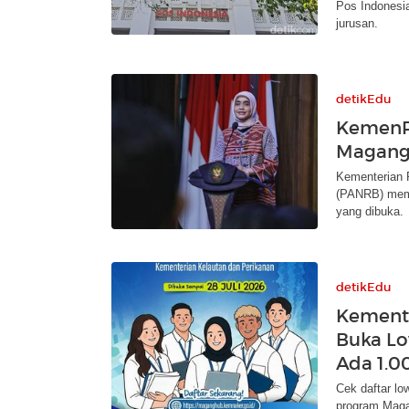
Pos Indonesi
jurusan.
detikEdu
KemenP
Magang 
Kementerian 
(PANRB) memb
yang dibuka.
detikEdu
Kemente
Buka L
Ada 1.0
Cek daftar l
program Magan