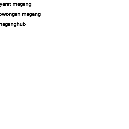
yarat magang
owongan magang
maganghub