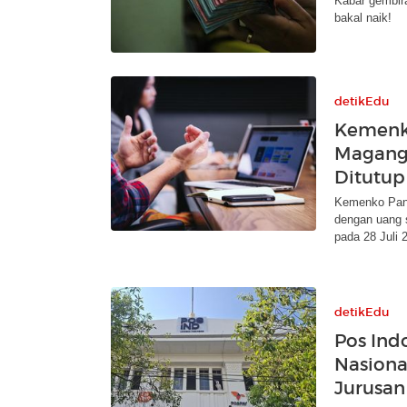
Kabar gembir
bakal naik!
detikEdu
Kemenk
Magang 
Ditutup
Kemenko Pan
dengan uang s
pada 28 Juli 
detikEdu
Pos Ind
Nasiona
Jurusan