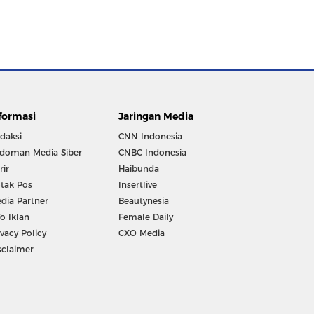
formasi
Jaringan Media
daksi
CNN Indonesia
doman Media Siber
CNBC Indonesia
rir
Haibunda
tak Pos
Insertlive
dia Partner
Beautynesia
fo Iklan
Female Daily
ivacy Policy
CXO Media
sclaimer