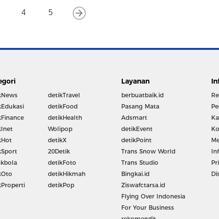
4
5
egori
Layanan
In
kNews
detikTravel
berbuatbaik.id
Re
kEdukasi
detikFood
Pasang Mata
Pe
kFinance
detikHealth
Adsmart
Ka
kInet
Wolipop
detikEvent
Ko
kHot
detikX
detikPoint
Me
kSport
20Detik
Trans Snow World
In
kbola
detikFoto
Trans Studio
Pr
kOto
detikHikmah
Bingkai.id
Di
kProperti
detikPop
Ziswafctarsa.id
Flying Over Indonesia
For Your Business
rekomendit