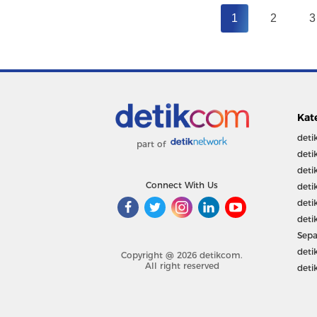
1
2
3
Kat
deti
part of
deti
deti
Connect With Us
deti
deti
deti
Sepa
deti
Copyright @ 2026 detikcom.
All right reserved
deti