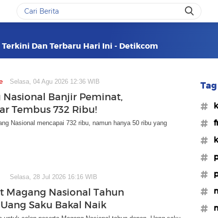
Terkini Dan Terbaru Hari Ini - Detikcom
e
Selasa, 04 Agu 2026 12:36 WIB
Tag 
Nasional Banjir Peminat,
#k
ar Tembus 732 Ribu!
#f
ng Nasional mencapai 732 ribu, namun hanya 50 ribu yang
#k
#p
#p
Selasa, 28 Jul 2026 16:16 WIB
#m
t Magang Nasional Tahun
Uang Saku Bakal Naik
#