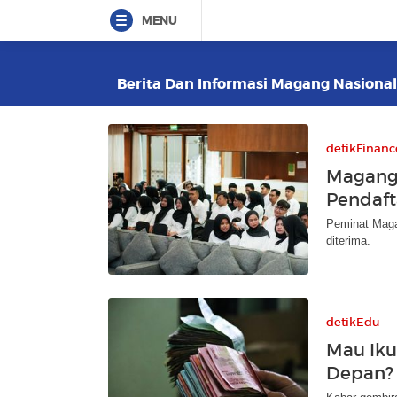
MENU
Berita Dan Informasi Magang Nasional 
detikFinanc
Magang 
Pendaft
Peminat Maga
diterima.
detikEdu
Mau Iku
Depan? 