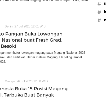
a untuk calon peserta Magang Nasional tahun depan. Uang saku
#s
#l
#
Senin, 27 Jul 2026 12:01 WIB
o Pangan Buka Lowongan
Nasional buat Fresh Grad,
 Besok!
gan membuka lowongan magang pada Magang Nasional 2026
aku dan sertifikat. Daftar melalui MagangHub paling lambat
2026.
Minggu, 26 Jul 2026 12:00 WIB
onesia Buka 15 Posisi Magang
l, Terbuka Buat Banyak