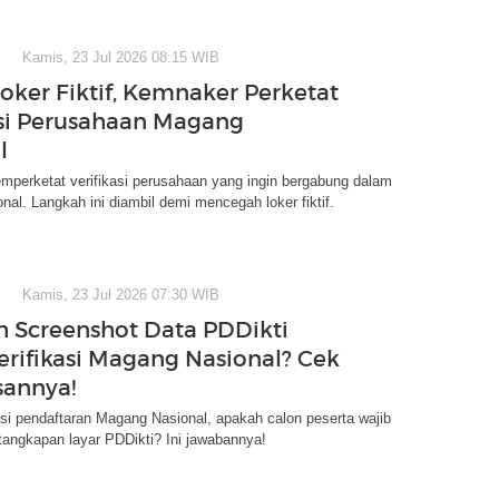
Kamis, 23 Jul 2026 08:15 WIB
oker Fiktif, Kemnaker Perketat
asi Perusahaan Magang
l
perketat verifikasi perusahaan yang ingin bergabung dalam
al. Langkah ini diambil demi mencegah loker fiktif.
Kamis, 23 Jul 2026 07:30 WIB
h Screenshot Data PDDikti
erifikasi Magang Nasional? Cek
sannya!
asi pendaftaran Magang Nasional, apakah calon peserta wajib
angkapan layar PDDikti? Ini jawabannya!