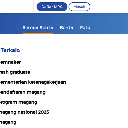
Daftar MPC
Masuk
Semua Berita
Berita
Foto
Terkait:
emnaker
resh graduate
ementerian ketenagakerjaan
endaftaran magang
rogram magang
agang nasional 2025
magang