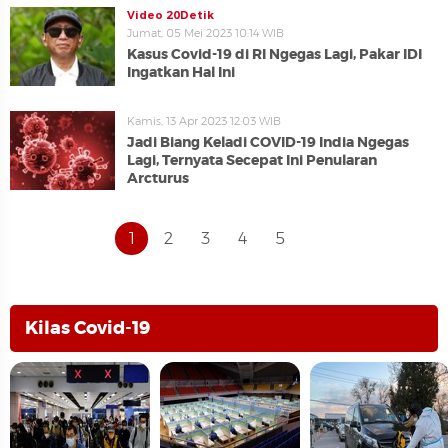
Video 20Detik
Jumat, 05 Mei 2023 10:14 WIB
Kasus Covid-19 di RI Ngegas Lagi, Pakar IDI
Ingatkan Hal Ini
Kamis, 13 Apr 2023 12:03 WIB
Jadi Biang Keladi COVID-19 India Ngegas
Lagi, Ternyata Secepat Ini Penularan
Arcturus
1
2
3
4
5
Kilas Covid-19