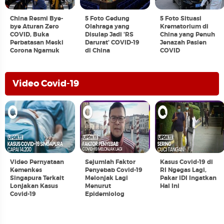
China Resmi Bye-
5 Foto Gedung
5 Foto Situasi
bye Aturan Zero
Olahraga yang
Krematorium di
COVID, Buka
Disulap Jadi 'RS
China yang Penuh
Perbatasan Meski
Darurat' COVID-19
Jenazah Pasien
Corona Ngamuk
di China
COVID
Video Covid-19
Video Pernyataan
Sejumlah Faktor
Kasus Covid-19 di
Kemenkes
Penyebab Covid-19
RI Ngegas Lagi,
Singapura Terkait
Melonjak Lagi
Pakar IDI Ingatkan
Lonjakan Kasus
Menurut
Hal Ini
Covid-19
Epidemiolog