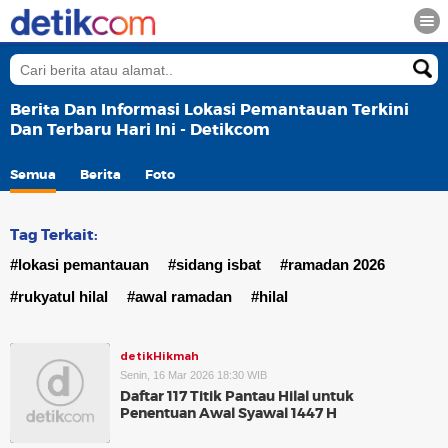
Berita Dan Informasi Lokasi Pemantauan Terkini
Dan Terbaru Hari Ini - Detikcom
Semua
Berita
Foto
Tag Terkait:
#lokasi pemantauan
#sidang isbat
#ramadan 2026
#rukyatul hilal
#awal ramadan
#hilal
detikHikmah
Senin, 16 Mar 2026 18:30 WIB
Daftar 117 Titik Pantau Hilal untuk
Penentuan Awal Syawal 1447 H