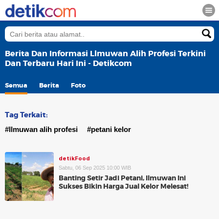
Berita Dan Informasi Llmuwan Alih Profesi Terkini
Dan Terbaru Hari Ini - Detikcom
Semua
Berita
Foto
Tag Terkait:
#llmuwan alih profesi
#petani kelor
detikFood
Sabtu, 06 Sep 2025 10:00 WIB
Banting Setir Jadi Petani, Ilmuwan Ini
Sukses Bikin Harga Jual Kelor Melesat!