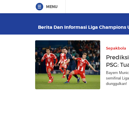
MENU
Berita Dan Informasi Liga Champions U
Sepakbola
Prediks
PSG: Tu
Bayern Munic
semifinal Lig
diunggulkan!