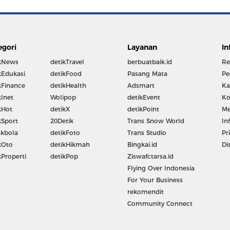
egori
Layanan
In
kNews
detikTravel
berbuatbaik.id
Re
kEdukasi
detikFood
Pasang Mata
Pe
kFinance
detikHealth
Adsmart
Ka
kInet
Wolipop
detikEvent
Ko
kHot
detikX
detikPoint
Me
kSport
20Detik
Trans Snow World
In
kbola
detikFoto
Trans Studio
Pr
kOto
detikHikmah
Bingkai.id
Di
kProperti
detikPop
Ziswafctarsa.id
Flying Over Indonesia
For Your Business
rekomendit
Community Connect