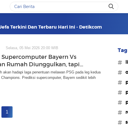
efa Terkini Dan Terbaru Hari Ini - Detikcom
Selasa, 05 Mei 2026 20:00 WIB
Tag 
i Supercomputer Bayern Vs
#l
an Rumah Diunggulkan, tapi...
#o
h akan hadapi laga penentuan melawan PSG pada leg kedua
a Champions. Prediksi supercomputer, Bayern sedikit lebih
#p
#p
#p
#r
1
#s