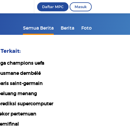
Daftar MPC
Masuk
Semua Berita
Berita
Foto
Terkait:
iga champions uefa
usmane dembélé
aris saint-germain
eluang menang
rediksi supercomputer
ekor pertemuan
emifinal