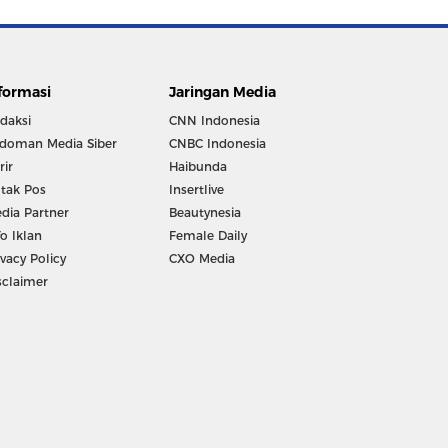
formasi
Jaringan Media
daksi
CNN Indonesia
doman Media Siber
CNBC Indonesia
rir
Haibunda
tak Pos
Insertlive
dia Partner
Beautynesia
fo Iklan
Female Daily
ivacy Policy
CXO Media
sclaimer