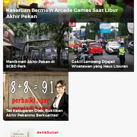
Keseruan Bermain Arcade Games Saat Libur
Akhir Pekan
Menikmati Akhir Pekan di
Gokil! Lembang Dijejali
SCBD Park
Wisatawan yang Haus Liburan
Tes Kebugaran Otak, Buktikan
Akhir Pekanmu Berkualitas!
detikSulsel