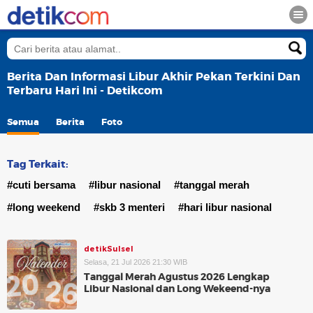
Berita Dan Informasi Libur Akhir Pekan Terkini Dan
Terbaru Hari Ini - Detikcom
Semua
Berita
Foto
Tag Terkait:
#cuti bersama
#libur nasional
#tanggal merah
#long weekend
#skb 3 menteri
#hari libur nasional
detikSulsel
Selasa, 21 Jul 2026 21:30 WIB
Tanggal Merah Agustus 2026 Lengkap
Libur Nasional dan Long Wekeend-nya