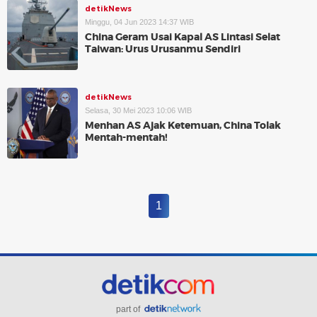
detikNews
Minggu, 04 Jun 2023 14:37 WIB
China Geram Usai Kapal AS Lintasi Selat
Taiwan: Urus Urusanmu Sendiri
detikNews
Selasa, 30 Mei 2023 10:06 WIB
Menhan AS Ajak Ketemuan, China Tolak
Mentah-mentah!
1
part of