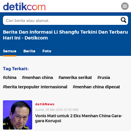
Berita Dan Informasi Li Shangfu Terkini Dan Terbaru
Hari Ini - Detikcom
Semua
Berita
Foto
Tag Terkait:
#china
#menhan china
#amerika serikat
#rusia
#berita terpopuler internasional
#menhan china dipecat
detikNews
Jumat, 08 Mei 2026 22:05 WIB
Vonis Mati untuk 2 Eks Menhan China Gara-
gara Korupsi