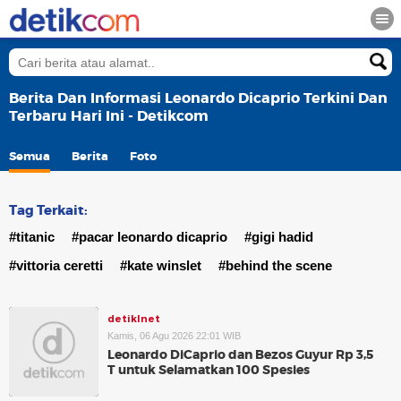
Berita Dan Informasi Leonardo Dicaprio Terkini Dan
Terbaru Hari Ini - Detikcom
Semua
Berita
Foto
Tag Terkait:
#titanic
#pacar leonardo dicaprio
#gigi hadid
#vittoria ceretti
#kate winslet
#behind the scene
detikInet
Kamis, 06 Agu 2026 22:01 WIB
Leonardo DiCaprio dan Bezos Guyur Rp 3,5
T untuk Selamatkan 100 Spesies