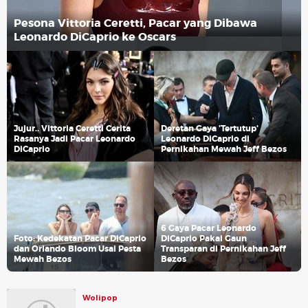
Pesona Vittoria Ceretti, Pacar yang Dibawa
Leonardo DiCaprio ke Oscars
Jujur.. Vittoria Ceretti Cerita
Deretan Gaya 'Tertutup'
Rasanya Jadi Pacar Leonardo
Leonardo DiCaprio di
DiCaprio
Pernikahan Mewah Jeff Bezos
6 Gaya Pacar Leonardo
Foto: Kedekatan Pacar DiCaprio
DiCaprio Pakai Gaun
dan Orlando Bloom Usai Pesta
Transparan di Pernikahan Jeff
Mewah Bezos
Bezos
Wolipop