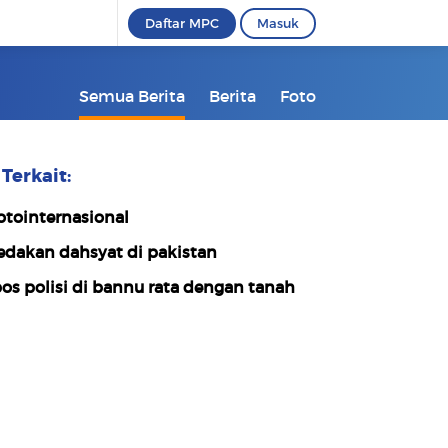
Daftar MPC
Masuk
Semua Berita
Berita
Foto
Terkait:
otointernasional
edakan dahsyat di pakistan
os polisi di bannu rata dengan tanah