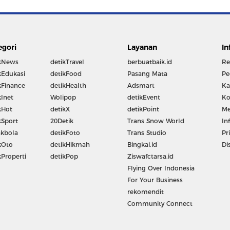
egori
Layanan
In
kNews
detikTravel
berbuatbaik.id
Re
kEdukasi
detikFood
Pasang Mata
Pe
kFinance
detikHealth
Adsmart
Ka
kInet
Wolipop
detikEvent
Ko
kHot
detikX
detikPoint
Me
kSport
20Detik
Trans Snow World
In
kbola
detikFoto
Trans Studio
Pr
kOto
detikHikmah
Bingkai.id
Di
kProperti
detikPop
Ziswafctarsa.id
Flying Over Indonesia
For Your Business
rekomendit
Community Connect