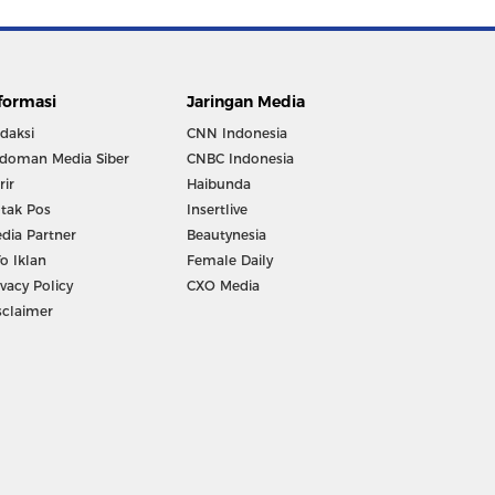
formasi
Jaringan Media
daksi
CNN Indonesia
doman Media Siber
CNBC Indonesia
rir
Haibunda
tak Pos
Insertlive
dia Partner
Beautynesia
fo Iklan
Female Daily
ivacy Policy
CXO Media
sclaimer