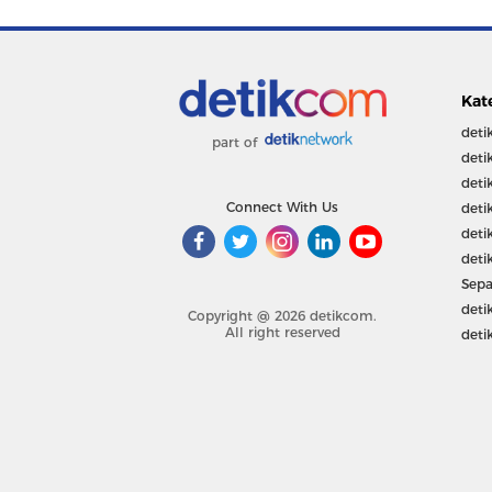
Kat
deti
part of
deti
deti
Connect With Us
deti
deti
deti
Sepa
deti
Copyright @ 2026 detikcom.
All right reserved
deti