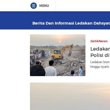
MENU
Berita Dan Informasi Ledakan Dahsyat 
detikNews
Ledakan
Polisi 
Ledakan bom 
hingga nyaris