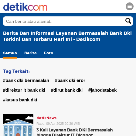
Berita Dan Informasi Layanan Bermasalah Bank Dki
Terkini Dan Terbaru Hari Ini - Detikcom
Semua
Berita
Foto
Tag Terkait:
#bank dki bermasalah
#bank dki eror
#direktur it bank dki
#dirut bank dki
#jabodetabek
#kasus bank dki
detikNews
Rabu, 09 Apr 2025 20:36 WIB
3 Kali Layanan Bank DKI Bermasalah
hingga Direktur IT Dicopot