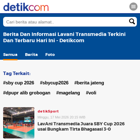
Berita Dan Informasi Lavani Transmedia Terkini
Dan Terbaru Hari Ini - Detikcom
Semua
Berita
Foto
Tag Terkait:
#sby cup 2026
#sbycup2026
#berita jateng
#dpupr alib grobogan
#magelang
#voli
detikSport
Minggu, 17 Mei 2026 20:15 WIB
LavAni Transmedia Juara SBY Cup 2026
usai Bungkam Tirta Bhagasasi 3-0