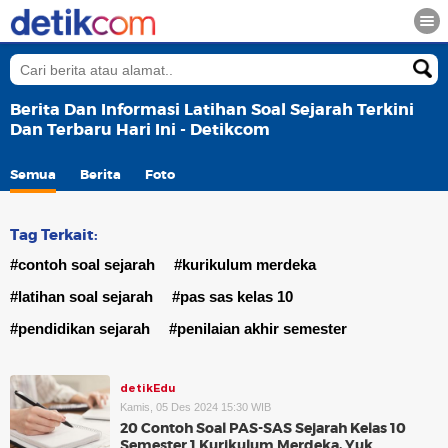
Berita Dan Informasi Latihan Soal Sejarah Terkini
Dan Terbaru Hari Ini - Detikcom
Semua
Berita
Foto
Tag Terkait:
#contoh soal sejarah
#kurikulum merdeka
#latihan soal sejarah
#pas sas kelas 10
#pendidikan sejarah
#penilaian akhir semester
detikEdu
Kamis, 05 Des 2024 15:30 WIB
20 Contoh Soal PAS-SAS Sejarah Kelas 10
Semester 1 Kurikulum Merdeka, Yuk