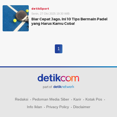
detikSport
Senin, 27 Okt 2025 19:30 WIB
Biar Cepat Jago, Ini 10 Tips Bermain Padel
yang Harus Kamu Coba!
1
part of
Redaksi
Pedoman Media Siber
Karir
Kotak Pos
Info Iklan
Privacy Policy
Disclaimer