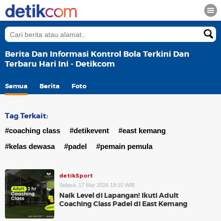
Berita Dan Informasi Kontrol Bola Terkini Dan
Terbaru Hari Ini - Detikcom
Semua
Berita
Foto
Tag Terkait:
#coaching class
#detikevent
#east kemang
#kelas dewasa
#padel
#pemain pemula
detikSport
Selasa, 17 Mar 2026 19:10 WIB
Naik Level di Lapangan! Ikuti Adult
Coaching Class Padel di East Kemang