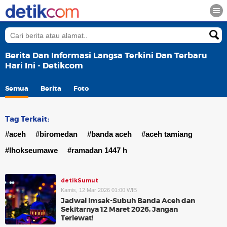
Berita Dan Informasi Langsa Terkini Dan Terbaru
Hari Ini - Detikcom
Semua
Berita
Foto
Tag Terkait:
#aceh
#biromedan
#banda aceh
#aceh tamiang
#lhokseumawe
#ramadan 1447 h
detikSumut
Kamis, 12 Mar 2026 01:00 WIB
Jadwal Imsak-Subuh Banda Aceh dan
Sekitarnya 12 Maret 2026, Jangan
Terlewat!